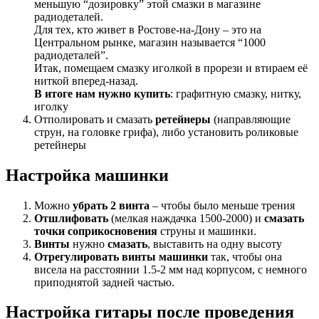
меньшую “дозировку” этой смазки в магазине
радиодеталей.
Для тех, кто живет в Ростове-на-Дону – это на
Центральном рынке, магазин называется “1000
радиодеталей”.
Итак, помещаем смазку иголкой в прорези и втираем её
ниткой вперед-назад.
В итоге нам нужно купить
: графитную смазку, нитку,
иголку
Отполировать и смазать
ретейнеры
(направляющие
струн, на головке грифа), либо установить роликовые
ретейнеры
Настройка машинки
Можно
убрать 2 винта
– чтобы было меньше трения
Отшлифовать
(мелкая наждачка 1500-2000) и
смазать
точки соприкосновения
струны и машинки.
Винты
нужно
смазать
, выставить на одну высоту
Отрегулировать винты
машинки
так, чтобы она
висела на расстоянии 1.5-2 мм над корпусом, с немного
приподнятой задней частью.
Настройка гитары после проведения