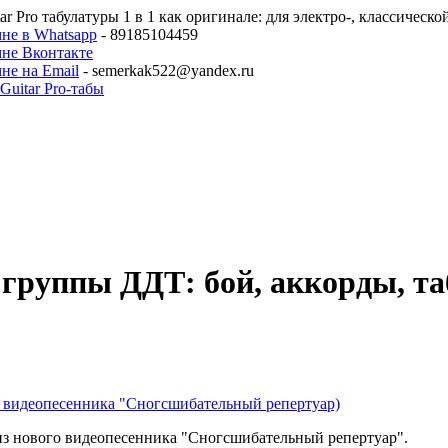
ar Pro табулатуры 1 в 1 как оригинале: для электро-, классическ
не в Whatsapp
- 89185104459
мне Вконтакте
не на Email
- semerkak522@yandex.ru
, группы ДДТ: бой, аккорды, т
из видеопесенника "Сногсшибательный репертуар)
 из нового видеопесенника "Сногсшибательный репертуар".