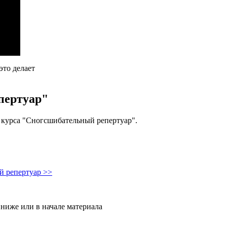
это делает
пертуар"
 курса "Сногсшибательный репертуар".
й репертуар >>
ниже или в начале материала