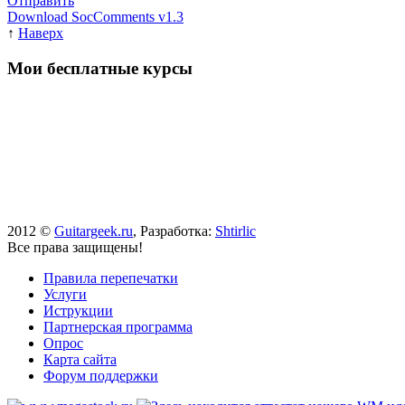
Отправить
Download SocComments v1.3
↑
Наверх
Мои бесплатные курсы
2012 ©
Guitargeek.ru
, Разработка:
Shtirlic
Все права защищены!
Правила перепечатки
Услуги
Иструкции
Партнерская программа
Опрос
Карта сайта
Форум поддержки