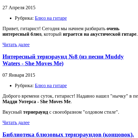
27 Апреля 2015
Рубрика:
Блюз на гитаре
Привет, гитарист! Сегодня мы начнем разбирать
очень
интересный блюз
, который
играется на акустической гитаре
.
Читать далее
Интересный тернэраунд №8 (из песни Muddy
Waters - She Moves Me)
07 Января 2015
Рубрика:
Блюз на гитаре
Доброго времени суток, гитарист! Надавно нашел "нычку" в п
Мадди Уотерса - She Moves Me
.
Вкусный
тернераунд
с своеобразном "олдовом стиле".
Читать далее
Библиотека блюзовых тернэраундов (концовок).