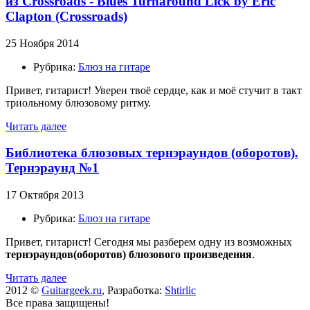
из Crossroads - Blues Turnaround Lick by Eric
Clapton (Crossroads)
25 Ноября 2014
Рубрика:
Блюз на гитаре
Привет, гитарист! Уверен твоё сердце, как и моё стучит в такт
триольному блюзовому ритму.
Читать далее
Библиотека блюзовых тернэраундов (оборотов).
Тернэраунд №1
17 Октября 2013
Рубрика:
Блюз на гитаре
Привет, гитарист! Сегодня мы разберем одну из возможных
тернэраундов(оборотов) блюзового произведения
.
Читать далее
2012 ©
Guitargeek.ru
, Разработка:
Shtirlic
Все права защищены!