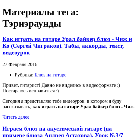
Материалы тега:
Тэрнэраунды
Как играть на гитаре Урал байкер блюз - Чиж и
Ко (Сергей Чиграков). Табы, аккорды, текст,
видеоурок
27 Февраля 2016
Рубрика:
Блюз на гитаре
Привет, гитарист! Давно не виделись в видеоформате :)
Постараюсь исправиться :)
Сегодня я представляю тебе видеоурок, в котором я буду
рассказывать,
как играть на гитаре Урал байкер блюз - Чиж
.
Читать далее
Играем блюз на акустической гитаре (на
примере блюза Андрея Астахова). Урок №3/7