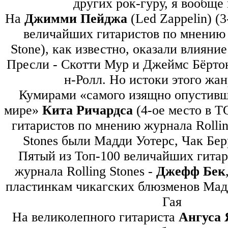
других рок-гуру, я вообще 
На
Джимми Пейджа
(Led Zappelin) (
величайших гитаристов по мнению 
Stone), как известно, оказали влияни
Пресли - Скотти Мур и Джеймс Бёртон
н-Ролл. Но истоки этого жан
Кумирами «самого изящно опустивш
мире»
Кита Ричардса
(4-ое место в 
гитаристов по мнению журнала Rolling
Stones были Мадди Уотерс, Чак Бе
Пятый из Топ-100 величайших гита
журнала Rolling Stones -
Джефф Бек
пластинкам чикагских блюзменов Мад
Гая
На великолепного гитариста
Ангуса 