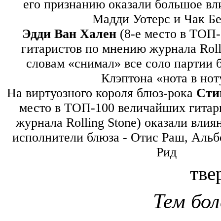
его признанию оказали большое в
Мадди Уотерс и Чак Б
Эдди Ван Хален
(8-е место в ТОП
гитаристов по мнению журнала Rolli
словам «снимал» все соло партии
Клэптона «нота в нот
На виртуозного короля блюз-рока
Сти
место в ТОП-100 величайших гитар
журнала Rolling Stone) оказали вли
исполнители блюза - Отис Раш, Аль
Рид
тве
Тем бол