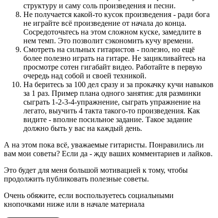
структуру и саму соль произведения и песни.
Не получается какой-то кусок произведения - ради бога
не играйте всё произведение от начала до конца.
Сосредоточьтесь на этом сложном куске, замедлите в
нем темп. Это позволит сэкономить кучу времени.
Смотреть на сильных гитаристов - полезно, но ещё
более полезно играть на гитаре. Не зацикливайтесь на
просмотре сотен гигабайт видео. Работайте в первую
очередь над собой и своей техникой.
На беритесь за 100 дел сразу и за прокачку кучи навыков
за 1 раз. Пример плана одного занятия: для разминки
сыграть 1-2-3-4-упражнение, сыграть упражнение на
легато, выучить 4 такта такого-то произведения. Как
видите - вполне посильное задание. Такое задание
должно быть у вас на каждый день.
А на этом пока всё, уважаемые гитаристы. Понравились ли
вам мои советы? Если да - жду ваших комментариев и лайков.
Это будет для меня большой мотивацией к тому, чтобы
продолжить публиковать полезные советы.
Очень обяжите, если воспользуетесь социальными
кнопочками ниже или в начале материала