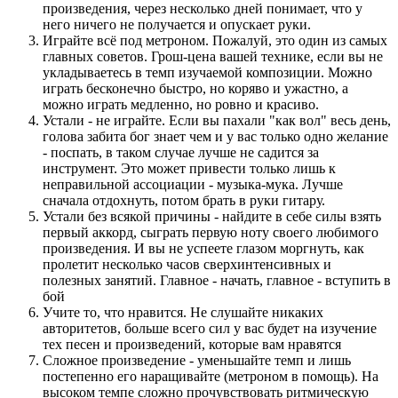
произведения, через несколько дней понимает, что у
него ничего не получается и опускает руки.
Играйте всё под метроном. Пожалуй, это один из самых
главных советов. Грош-цена вашей технике, если вы не
укладываетесь в темп изучаемой композиции. Можно
играть бесконечно быстро, но коряво и ужастно, а
можно играть медленно, но ровно и красиво.
Устали - не играйте. Если вы пахали "как вол" весь день,
голова забита бог знает чем и у вас только одно желание
- поспать, в таком случае лучше не садится за
инструмент. Это может привести только лишь к
неправильной ассоциации - музыка-мука. Лучше
сначала отдохнуть, потом брать в руки гитару.
Устали без всякой причины - найдите в себе силы взять
первый аккорд, сыграть первую ноту своего любимого
произведения. И вы не успеете глазом моргнуть, как
пролетит несколько часов сверхинтенсивных и
полезных занятий. Главное - начать, главное - вступить в
бой
Учите то, что нравится. Не слушайте никаких
авторитетов, больше всего сил у вас будет на изучение
тех песен и произведений, которые вам нравятся
Сложное произведение - уменьшайте темп и лишь
постепенно его наращивайте (метроном в помощь). На
высоком темпе сложно прочувствовать ритмическую