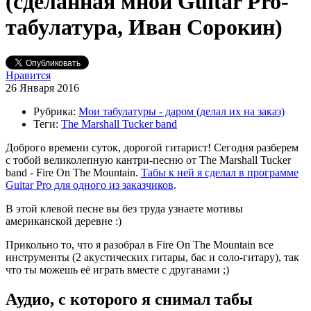
(сделанная мной Guitar Pro-
табулатура, Иван Сорокин)
Нравится
26 Января 2016
Рубрика:
Мои табулатуры - даром (делал их на заказ)
Теги:
The Marshall Tucker band
Доброго времени суток, дорогой гитарист! Сегодня разберем
с тобой великолепную кантри-песню от The Marshall Tucker
band - Fire On The Mountain.
Табы к ней я сделал в программе
Guitar Pro для одного из заказчиков
.
В этой клевой песне вы без труда узнаете мотивы
американской деревне :)
Прикольно то, что я разобрал в Fire On The Mountain все
инструменты (2 акустических гитары, бас и соло-гитару), так
что ты можешь её играть вместе с друганами ;)
Аудио, с которого я снимал табы