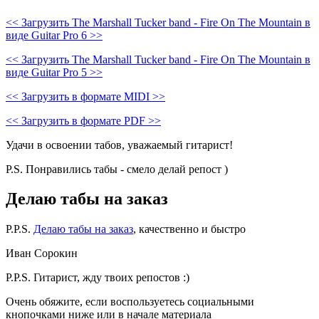
<< Загрузить The Marshall Tucker band - Fire On The Mountain в
виде Guitar Pro 6 >>
<< Загрузить The Marshall Tucker band - Fire On The Mountain в
виде Guitar Pro 5 >>
<< Загрузить в формате MIDI >>
<< Загрузить в формате PDF >>
Удачи в освоении табов, уважаемый гитарист!
P.S. Понравились табы - смело делай репост )
Делаю табы на заказ
P.P.S.
Делаю табы на заказ
, качественно и быстро
Иван Сорокин
P.P.S. Гитарист, жду твоих репостов :)
Очень обяжите, если воспользуетесь социальными
кнопочками ниже или в начале материала