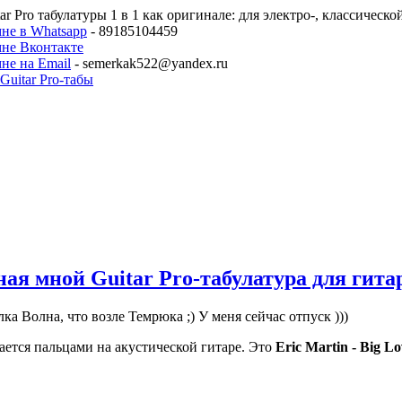
ar Pro табулатуры 1 в 1 как оригинале: для электро-, классическ
не в Whatsapp
- 89185104459
мне Вконтакте
не на Email
- semerkak522@yandex.ru
анная мной Guitar Pro-табулатура для ги
а Волна, что возле Темрюка ;) У меня сейчас отпуск )))
ается пальцами на акустической гитаре. Это
Eric Martin - Big Lo