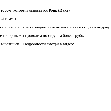
атором
, который называется
Рэйк (Rake)
.
вой гаммы.
ужно с силой скрести медиатором по нескольким струнам подряд.
же говорил, мы проводим по струнам более грубо.
 мыслишек... Подробности смотри в видео: