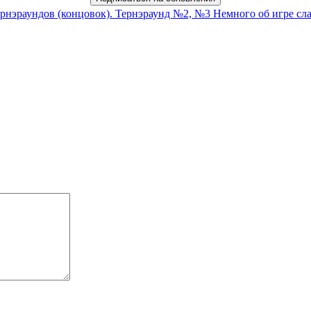
ернэраундов (концовок). Тернэраунд №2, №3
Немного об игре сл