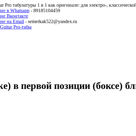
ar Pro табулатуры 1 в 1 как оригинале: для электро-, классическ
не в Whatsapp
- 89185104459
мне Вконтакте
не на Email
- semerkak522@yandex.ru
e) в первой позиции (боксе) 