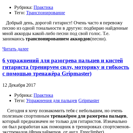
Рубрика:
Практика
Теги:
Транспонирование
Добрый день, дорогой гитарист! Очень часто я перевожу
песню из одной тональности в другую: подбираю найденные
мной аккорды какой-либо песни под свой голос. Т.е.
занимаюсь
транспонированием аккордов
(песни).
Читать далее
6 упражнений для разогрева пальцев и кистей
гитариста (тренируем силу, моторику и гибкость
с помощью тренажёра Gripmaster)
12 Декабря 2017
Рубрика:
Практика
Теги:
Упражнения для пальцев
Gripmaster
Сегодня я хочу познакомить тебя с небольшим, но очень
полезным спортивным
тренажёром для разогрева пальцев
,
который предназначен не только для гитаристов. Изначально
он был разработан как помощник в тренировках спортсменов-
экстремалов (Фриклаймеров, от англ. Freeclimber).