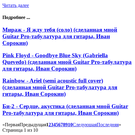
Читать далее
Подробнее ...
Мираж - Я жду тебя (соло) (сделанная мной
Guitar Pro-табулатура для гитары, Иван
Сорокин)
Pink Floyd - Goodbye Blue Sky (Gabriella
Quevedo) (сделанная мной Guitar Pro-табулатура
для гитары, Иван Сорокин)
Rainbow - Ariel (semi acoustic full cover)
(сделанная мной Guitar Pro-табулатура для
гитары, Иван Сорокин)
Би-2 - Сердце, акустика (сделанная мной Guitar
Pro-табулатура для гитары, Иван Сорокин)
«
Первая
Предыдущая
1
2
3
4
5
6
7
8
9
10
Следующая
Последняя
»
Страница 1 из 10