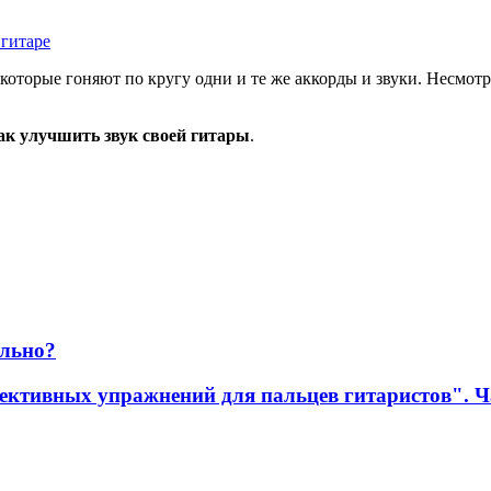
 гитаре
оторые гоняют по кругу одни и те же аккорды и звуки. Несмотря
ак улучшить звук своей гитары
.
ильно?
ективных упражнений для пальцев гитаристов". Ч