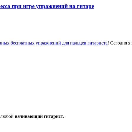
есса при игре упражнений на гитаре
вных бесплатных упражнений для пальцев гитариста
! Сегодня я
ь любой
начинающий гитарист
.