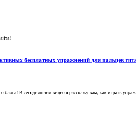
айта!
ктивных бесплатных упражнений для пальцев гита
о блога! В сегодняшнем видео я расскажу вам, как играть упра