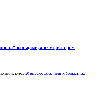
риста" пальцами, а не медиатором
жнения из курса
20 высокоэффективных бесплатных