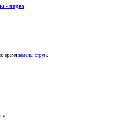
ы - видео
по время
замены струн
.
та!