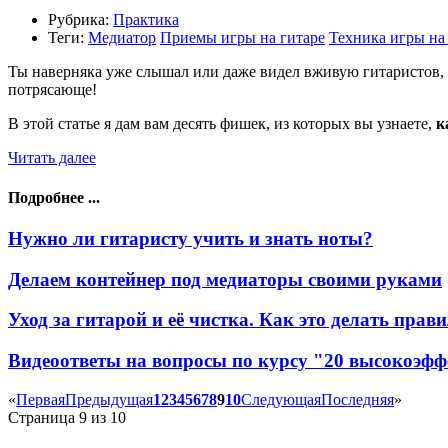
Рубрика:
Практика
Теги:
Медиатор
Приемы игры на гитаре
Техника игры на
Ты наверняка уже слышал или даже видел вживую гитаристов, к
потрясающе!
В этой статье я дам вам десять фишек, из которых вы узнаете,
к
Читать далее
Подробнее ...
Нужно ли гитаристу учить и знать ноты?
Делаем контейнер под медиаторы своими руками
Уход за гитарой и её чистка. Как это делать прав
Видеоответы на вопросы по курсу "20 высокоэфф
«
Первая
Предыдущая
1
2
3
4
5
6
7
8
9
10
Следующая
Последняя
»
Страница 9 из 10