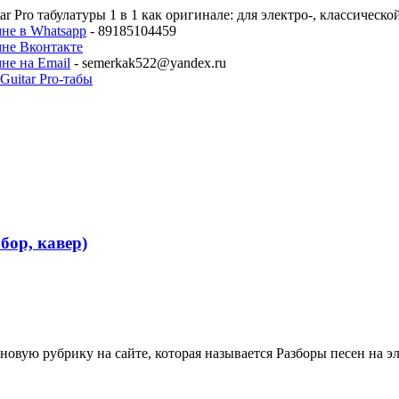
ar Pro табулатуры 1 в 1 как оригинале: для электро-, классическ
не в Whatsapp
- 89185104459
мне Вконтакте
не на Email
- semerkak522@yandex.ru
бор, кавер)
новую рубрику на сайте, которая называется Разборы песен на э