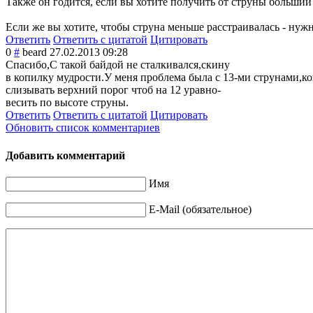
Также он годится, если вы хотите получить от струны больши
Если же вы хотите, чтобы струна меньше расстраивалась - нуж
Ответить
Ответить с цитатой
Цитировать
0
#
beard
27.02.2013 09:28
Спасибо,С такой байдой не сталкивался,скину
в копилку мудрости.У меня проблема была с 13-ми струнами,к
слизывать верхний порог чтоб на 12 уравно-
весить по высоте струны.
Ответить
Ответить с цитатой
Цитировать
Обновить список комментариев
Добавить комментарий
Имя
E-Mail (обязательное)