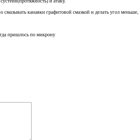
й сустейн(протяжн
ость) и атаку.
но смазывать канавки графитовой смазкой и делать угол меньше
огда пришлось по микрону