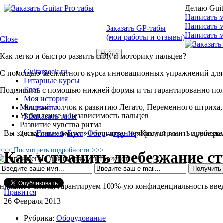
Делаю Guit
Написать м
Написать 
Заказать GP-табы
Написать м
(мои работы и отзывы)
Close
Как легко и быстро развить силу и моторику пальцев?
Guitargeek.ru
С помощью бесплатного курса инновационных упражнений для 
Гитарные курсы
Блог
Подпишись с помощью нижней формы и ты гарантированно по
Моя история
Мощный толчок к развитию Легато, Переменного штриха,
Контакты
Укрепление и независимость пальцев
$ Заказать табы
Развитие чувства ритма
Вы здесь:
Главная
»
Блог
»
Оборудование
»
Как устранить дребезжа
2 классных бонуса: Флеш-игру "Грифовый воин" и диагра
<<< Посмотреть подробности >>>
Как устранить дребезжание ст
никакого спама, гарантируем 100%-ую конфиденциальность вв
Нравится
26 Февраля 2013
Рубрика:
Оборудование