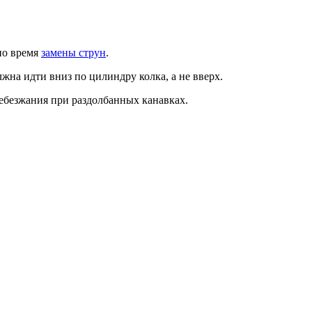
по время
замены струн
.
лжна идти вниз по цилиндру колка, а не вверх.
дребезжания при раздолбанных канавках.