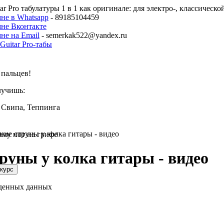
ar Pro табулатуры 1 в 1 как оригинале: для электро-, классическ
не в Whatsapp
- 89185104459
мне Вконтакте
не на Email
- semerkak522@yandex.ru
пальцев!
лучишь:
 Свипа, Теппинга
ние струны у колка гитары - видео
мму нот на грифе
руны у колка гитары - видео
еденных данных