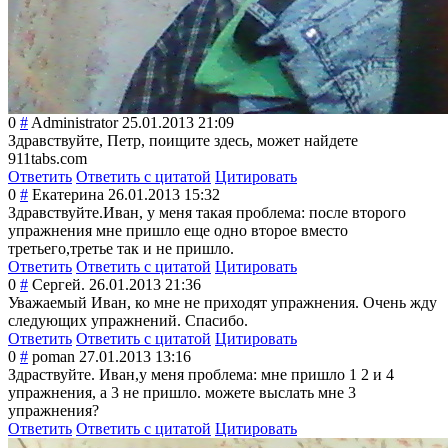
0
#
Administrator
25.01.2013 21:09
Здравствуйте, Петр, поищите здесь, может найдете
911tabs.com
Ответить
Ответить с цитатой
Цитировать
0
#
Екатерина
26.01.2013 15:32
Здравствуйте.Ив
ан, у меня такая проблема: после второго
упражнения мне пришло еще одно второе вместо
третьего,третье так и не пришло.
Ответить
Ответить с цитатой
Цитировать
0
#
Сергей.
26.01.2013 21:36
Уважаемый Иван, ко мне не приходят упражнения. Очень жду
следующих упражнений. Спасибо.
Ответить
Ответить с цитатой
Цитировать
0
#
poman
27.01.2013 13:16
Здраствуйте. Иван,у меня проблема: мне пришло 1 2 и 4
упражнения, а 3 не пришло. можете выслать мне 3
упражнения?
Ответить
Ответить с цитатой
Цитировать