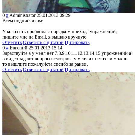
0
#
Administrator
25.01.2013 09:29
Всем подписчикам:
У кого есть проблема с порядком прихода упражнений,
пишите мне на Email, я вышлю вручную
Ответить
Ответить с цитатой
Цитировать
0
#
Евгений
25.01.2013 15:14
Здраствуйте а у меня нет 7.8.9.10.11.12.
13.14.15.упрожн
ений а
в видео задают вопросы смотрю а у меня их нет если можно
то вышлите пожалуйста спсибо за ранее .
Ответить
Ответить с цитатой
Цитировать