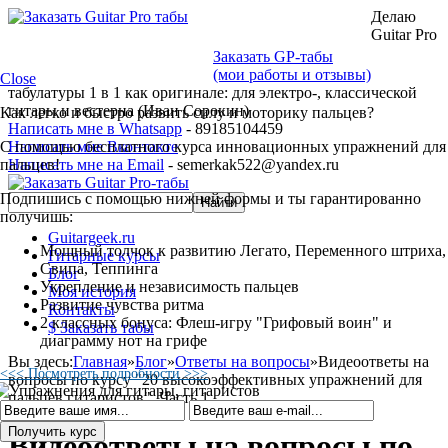
Делаю
Guitar Pro
Заказать GP-табы
(мои работы и отзывы)
Close
табулатуры 1 в 1 как оригинале: для электро-, классической
гитары и вестерна (Иван Сорокин)
Как легко и быстро развить силу и моторику пальцев?
Написать мне в Whatsapp
- 89185104459
С помощью бесплатного курса инновационных упражнений для
Написать мне Вконтакте
пальцев!
Написать мне на Email
- semerkak522@yandex.ru
Подпишись с помощью нижней формы и ты гарантированно
получишь:
Guitargeek.ru
Мощный толчок к развитию Легато, Переменного штриха,
Гитарные курсы
Свипа, Теппинга
Блог
Укрепление и независимость пальцев
Моя история
Развитие чувства ритма
Контакты
2 классных бонуса: Флеш-игру "Грифовый воин" и
$ Заказать табы
диаграмму нот на грифе
Вы здесь:
Главная
»
Блог
»
Ответы на вопросы
»
Видеоответы на
<<< Посмотреть подробности >>>
вопросы по курсу "20 высокоэффективных упражнений для
пальцев гитаристов". Часть 1
Видеоответы на вопросы по