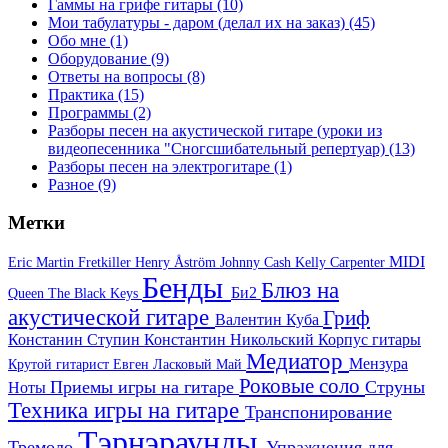
Гаммы на грифе гитары
(10)
Мои табулатуры - даром (делал их на заказ)
(45)
Обо мне
(1)
Оборудование
(9)
Ответы на вопросы
(8)
Практика
(15)
Программы
(2)
Разборы песен на акустической гитаре (уроки из
видеопесенника "Сногсшибательный репертуар)
(13)
Разборы песен на электрогитаре
(1)
Разное
(9)
Метки
MIDI
Eric Martin
Fretkiller
Henry Åström
Johnny Cash
Kelly Carpenter
Бенды
Блюз на
Би2
Queen
The Black Keys
акустической гитаре
Гриф
Валентин Куба
Констанин Ступин
Константин Никольский
Корпус гитары
Медиатор
Мензура
Крутой гитарист Евген
Ласковый Май
Роковые соло
Приемы игры на гитаре
Струны
Ноты
Техника игры на гитаре
Транспонирование
Тэрнэраунды
Тремоло
Упражнения для