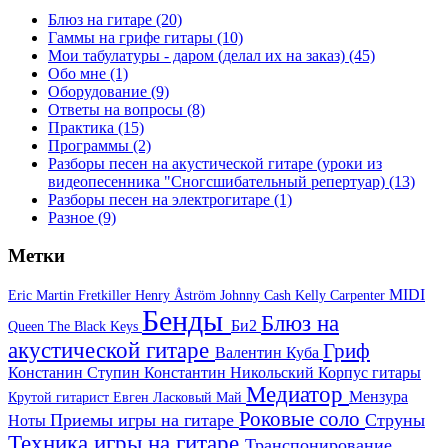
Блюз на гитаре
(20)
Гаммы на грифе гитары
(10)
Мои табулатуры - даром (делал их на заказ)
(45)
Обо мне
(1)
Оборудование
(9)
Ответы на вопросы
(8)
Практика
(15)
Программы
(2)
Разборы песен на акустической гитаре (уроки из
видеопесенника "Сногсшибательный репертуар)
(13)
Разборы песен на электрогитаре
(1)
Разное
(9)
Метки
MIDI
Eric Martin
Fretkiller
Henry Åström
Johnny Cash
Kelly Carpenter
Бенды
Блюз на
Би2
Queen
The Black Keys
акустической гитаре
Гриф
Валентин Куба
Констанин Ступин
Константин Никольский
Корпус гитары
Медиатор
Мензура
Крутой гитарист Евген
Ласковый Май
Роковые соло
Приемы игры на гитаре
Струны
Ноты
Техника игры на гитаре
Транспонирование