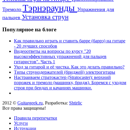
Тэрнэраунды
Тремоло
Упражнения для
Установка струн
пальцев
Популярное на блоге
Как правильно играть и ставить барре (баррэ) на гитаре
- 20 лучших способов
Видеоответы на вопросы по курсу "20
высокоэффективных упражнений для пальцев
гитаристов". Часть 1
Уход за гитарой и её чистка. Как это делать правильно?
Типы струнодержателей (бриджей) электрогитары
Настраиваем стратокастер (Stratocaster): верхний
порожек и тремоло (машинку, бридж). Боремся с уходом
строя при бендах и качаниях машинки.
2012 ©
Guitargeek.ru
, Разработка:
Shtirlic
Все права защищены!
Правила перепечатки
Услуги
Иструкции