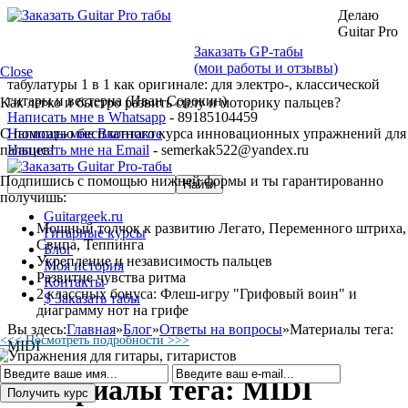
Делаю
Guitar Pro
Заказать GP-табы
(мои работы и отзывы)
Close
табулатуры 1 в 1 как оригинале: для электро-, классической
гитары и вестерна (Иван Сорокин)
Как легко и быстро развить силу и моторику пальцев?
Написать мне в Whatsapp
- 89185104459
С помощью бесплатного курса инновационных упражнений для
Написать мне Вконтакте
пальцев!
Написать мне на Email
- semerkak522@yandex.ru
Подпишись с помощью нижней формы и ты гарантированно
получишь:
Guitargeek.ru
Мощный толчок к развитию Легато, Переменного штриха,
Гитарные курсы
Свипа, Теппинга
Блог
Укрепление и независимость пальцев
Моя история
Развитие чувства ритма
Контакты
2 классных бонуса: Флеш-игру "Грифовый воин" и
$ Заказать табы
диаграмму нот на грифе
Вы здесь:
Главная
»
Блог
»
Ответы на вопросы
»
Материалы тега:
<<< Посмотреть подробности >>>
MIDI
Материалы тега: MIDI