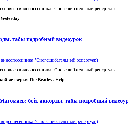
 из нового видеопесенника "Сногсшибательный репертуар".
Yesterday
.
ккорды, табы подробный видеоурок
из видеопесенника "Сногсшибательный репертуар)
 из нового видеопесенника "Сногсшибательный репертуар".
й четверки The Beatles - Help
.
 Магомаев: бой, аккорды, табы подробный видеоу
из видеопесенника "Сногсшибательный репертуар)