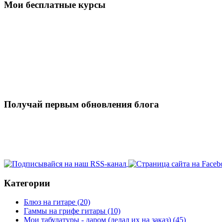
Мои бесплатные курсы
Получай первым обновления блога
Категории
Блюз на гитаре
(20)
Гаммы на грифе гитары
(10)
Мои табулатуры - даром (делал их на заказ)
(45)