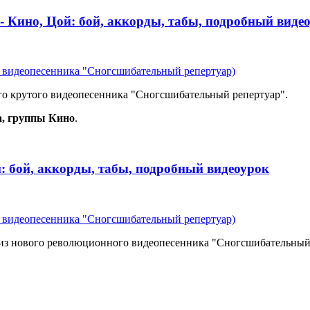
 - Кино, Цой: бой, аккорды, табы, подробный виде
из видеопесенника "Сногсшибательный репертуар)
ого крутого видеопесенника "Сногсшибательный репертуар".
а, группы Кино
.
: бой, аккорды, табы, подробный видеоурок
из видеопесенника "Сногсшибательный репертуар)
 из нового революционного видеопесенника "Сногсшибательный