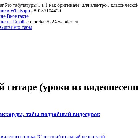
ar Pro табулатуры 1 в 1 как оригинале: для электро-, классическ
не в Whatsapp
- 89185104459
мне Вконтакте
не на Email
- semerkak522@yandex.ru
ой гитаре (уроки из видеопес
й, аккорды, табы подробный видеоурок
из видеопесенника "Сногсшибательный репертуар)