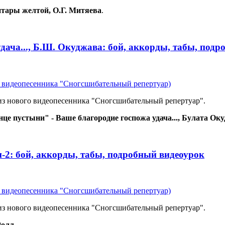
итары желтой, О.Г. Митяева
.
удача..., Б.Ш. Окуджава: бой, аккорды, табы, под
из видеопесенника "Сногсшибательный репертуар)
 из нового видеопесенника "Сногсшибательный репертуар".
нце пустыни"
- Ваше благородие госпожа удача..., Булата О
-2: бой, аккорды, табы, подробный видеоурок
из видеопесенника "Сногсшибательный репертуар)
 из нового видеопесенника "Сногсшибательный репертуар".
Ролл
.