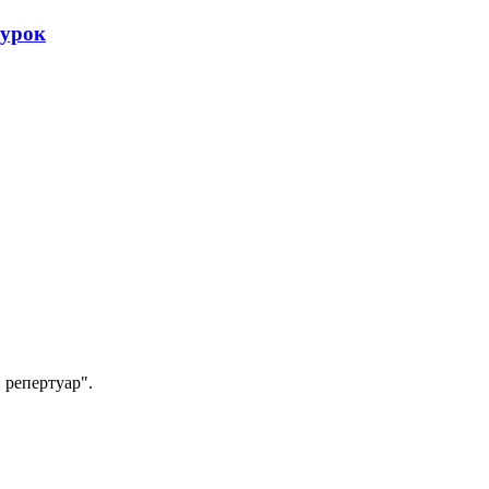
оурок
 репертуар".