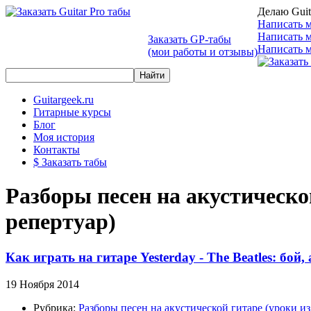
Делаю Guit
Написать м
Написать 
Заказать GP-табы
Написать м
(мои работы и отзывы)
Guitargeek.ru
Гитарные курсы
Блог
Моя история
Контакты
$ Заказать табы
Разборы песен на акустическ
репертуар)
Как играть на гитаре Yesterday - The Beatles: бо
19 Ноября 2014
Рубрика:
Разборы песен на акустической гитаре (уроки 