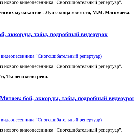
 из нового видеопесенника "Сногсшибательный репертуар".
енских музыкантов - Луч солнца золотого, М.М. Магомаева
.
бой, аккорды, табы, подробный видеоурок
из видеопесенника "Сногсшибательный репертуар)
 из нового видеопесенника "Сногсшибательный репертуар".
э, Ты неси меня река
.
. Митяев: бой, аккорды, табы, подробный видеоуро
из видеопесенника "Сногсшибательный репертуар)
 из нового видеопесенника "Сногсшибательный репертуар".