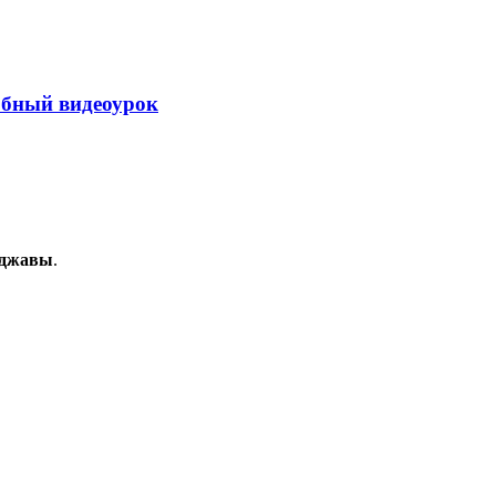
робный видеоурок
куджавы
.