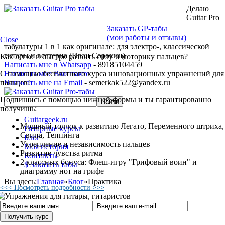
Делаю
Guitar Pro
Заказать GP-табы
(мои работы и отзывы)
Close
табулатуры 1 в 1 как оригинале: для электро-, классической
гитары и вестерна (Иван Сорокин)
Как легко и быстро развить силу и моторику пальцев?
Написать мне в Whatsapp
- 89185104459
С помощью бесплатного курса инновационных упражнений для
Написать мне Вконтакте
пальцев!
Написать мне на Email
- semerkak522@yandex.ru
Подпишись с помощью нижней формы и ты гарантированно
получишь:
Guitargeek.ru
Мощный толчок к развитию Легато, Переменного штриха,
Гитарные курсы
Свипа, Теппинга
Блог
Укрепление и независимость пальцев
Моя история
Развитие чувства ритма
Контакты
2 классных бонуса: Флеш-игру "Грифовый воин" и
$ Заказать табы
диаграмму нот на грифе
Вы здесь:
Главная
»
Блог
»
Практика
<<< Посмотреть подробности >>>
Практика