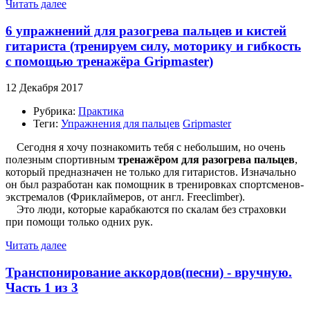
Читать далее
6 упражнений для разогрева пальцев и кистей
гитариста (тренируем силу, моторику и гибкость
с помощью тренажёра Gripmaster)
12 Декабря 2017
Рубрика:
Практика
Теги:
Упражнения для пальцев
Gripmaster
Сегодня я хочу познакомить тебя с небольшим, но очень
полезным спортивным
тренажёром для разогрева пальцев
,
который предназначен не только для гитаристов. Изначально
он был разработан как помощник в тренировках спортсменов-
экстремалов (Фриклаймеров, от англ. Freeclimber).
Это люди, которые карабкаются по скалам без страховки
при помощи только одних рук.
Читать далее
Транспонирование аккордов(песни) - вручную.
Часть 1 из 3