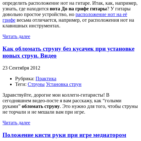
определить расположение нот на гитаре. Итак, как, например,
узнать, где находится
нота До на грифе гитары
? У гитары
довольно простое устройство, но
расположение нот на её
грифе
весьма отличается, например, от расположения нот на
клавишных инструментах.
Читать далее
Как обломать струну без кусачек при установке
новых струн. Видео
23 Сентября 2012
Рубрика:
Практика
Теги:
Струны
Установка струн
Здравствуйте, дорогие мои коллеги-гитаристы! В
сегодняшнем видео-посте я вам расскажу, как “голыми
руками”
обломать струну
. Это нужно для того, чтобы струны
не торчали и не мешали вам при игре.
Читать далее
Положение кисти руки при игре медиатором