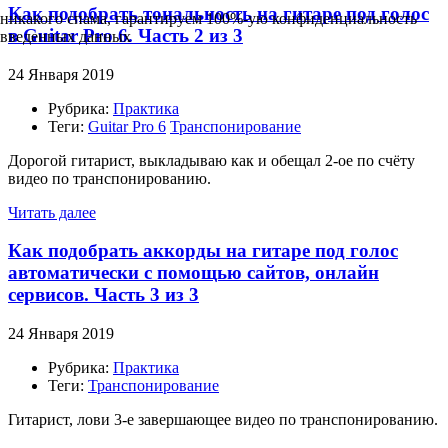
Как подобрать тональность на гитаре под голос
никакого спама, гарантируем 100%-ую конфиденциальность
в Guitar Pro 6. Часть 2 из 3
введенных данных
24 Января 2019
Рубрика:
Практика
Теги:
Guitar Pro 6
Транспонирование
Дорогой гитарист, выкладываю как и обещал 2-ое по счёту
видео по транспонированию.
Читать далее
Как подобрать аккорды на гитаре под голос
автоматически с помощью сайтов, онлайн
сервисов. Часть 3 из 3
24 Января 2019
Рубрика:
Практика
Теги:
Транспонирование
Гитарист, лови 3-е завершающее видео по транспонированию.