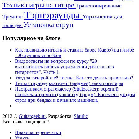
Техника игры на гитаре
Транспонирование
Тэрнэраунды
Тремоло
Упражнения для
Установка струн
пальцев
Популярное на блоге
Как правильно играть и ставить барре (баррэ) на гитаре
- 20 лучших способов
Видеоответы на вопросы по курсу "20
высокоэффективных упражнений для пальцев
гитаристов". Часть 1
Уход за гитарой и её чистка. Как это делать правильно?
Типы струнодержателей (бриджей) электрогитары
Настраиваем стратокастер (Stratocaster): верхний
порожек и тремоло (машинку, бридж). Боремся с уходом
строя при бендах и качаниях машинки.
2012 ©
Guitargeek.ru
, Разработка:
Shtirlic
Все права защищены!
Правила перепечатки
Услуги