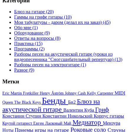
Категории
Блюз на гитаре
(20)
Гаммы на грифе гитары
(10)
Мои табулатуры - даром (делал их на заказ)
(45)
Обо мне
(1)
Оборудование
(9)
Ответы на вопросы
(8)
Практика
(15)
Программы
(2)
Разборы песен на акустической гитаре (уроки из
видеопесенника "Сногсшибательный репертуар)
(13)
Разборы песен на электрогитаре
(1)
Разное
(9)
Метки
MIDI
Eric Martin
Fretkiller
Henry Åström
Johnny Cash
Kelly Carpenter
Бенды
Блюз на
Би2
Queen
The Black Keys
акустической гитаре
Гриф
Валентин Куба
Констанин Ступин
Константин Никольский
Корпус гитары
Медиатор
Мензура
Крутой гитарист Евген
Ласковый Май
Роковые соло
Приемы игры на гитаре
Струны
Ноты