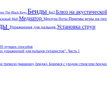
Бенды
Блюз на акустическо
Би2
een
The Black Keys
Медиатор
Приемы игры на ги
Мензура
Ноты
асковый Май
нды
Установка струн
Упражнения для пальцев
- 20 лучших способов
х упражнений для пальцев гитаристов". Часть 1
к и тремоло (машинку, бридж). Боремся с уходом строя при бенда