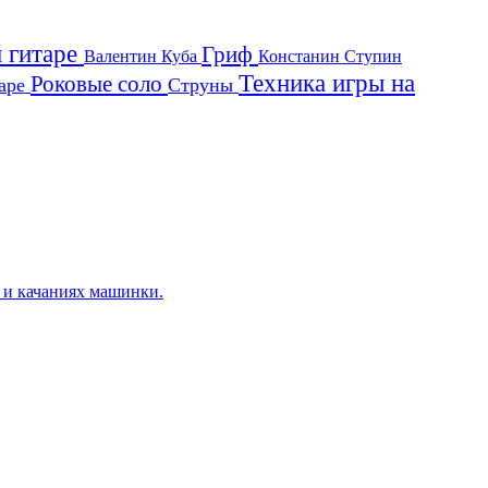
й гитаре
Гриф
Валентин Куба
Констанин Ступин
Техника игры на
Роковые соло
таре
Струны
х и качаниях машинки.