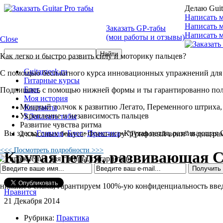
Делаю Guit
Написать м
Написать 
Заказать GP-табы
Написать м
(мои работы и отзывы)
Close
Как легко и быстро развить силу и моторику пальцев?
Guitargeek.ru
С помощью бесплатного курса инновационных упражнений для 
Гитарные курсы
Блог
Подпишись с помощью нижней формы и ты гарантированно по
Моя история
Мощный толчок к развитию Легато, Переменного штриха,
Контакты
Укрепление и независимость пальцев
$ Заказать табы
Развитие чувства ритма
Вы здесь:
Главная
»
Блог
»
Практика
»
Крутая петля, развивающая С
2 классных бонуса: Флеш-игру "Грифовый воин" и диагра
<<< Посмотреть подробности >>>
Крутая петля, развивающая Св
никакого спама, гарантируем 100%-ую конфиденциальность вв
Нравится
21 Декабря 2014
Рубрика:
Практика