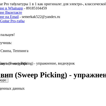
ar Pro табулатуры 1 в 1 как оригинале: для электро-, классическ
не в Whatsapp
- 89185104459
мне Вконтакте
не на Email
- semerkak522@yandex.ru
пальцев!
лучишь:
 Свипа, Теппинга
вип (Sweep Picking) - упражнение, видеоурок
мму нот на грифе
ип (Sweep Picking) - упражнен
еденных данных