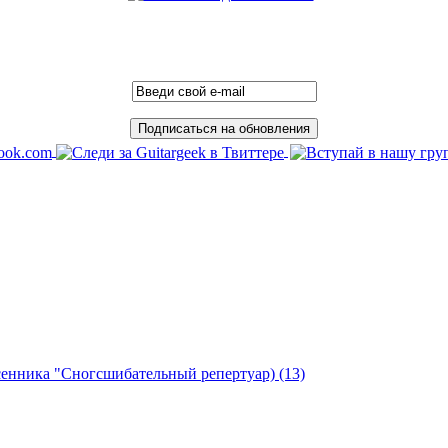
есенника "Сногсшибательный репертуар)
(13)