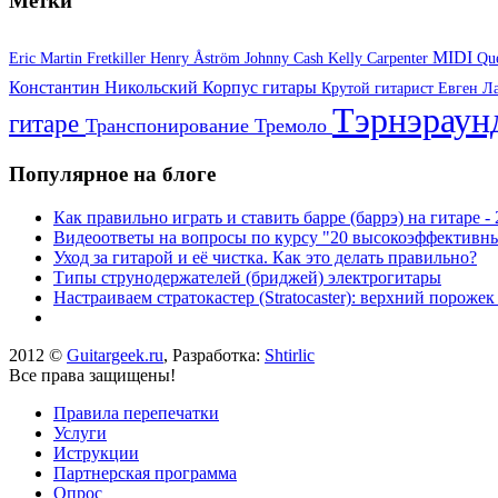
Метки
MIDI
Eric Martin
Fretkiller
Henry Åström
Johnny Cash
Kelly Carpenter
Qu
Константин Никольский
Корпус гитары
Крутой гитарист Евген
Л
Тэрнэрау
гитаре
Транспонирование
Тремоло
Популярное на блоге
Как правильно играть и ставить барре (баррэ) на гитаре 
Видеоответы на вопросы по курсу "20 высокоэффективны
Уход за гитарой и её чистка. Как это делать правильно?
Типы струнодержателей (бриджей) электрогитары
Настраиваем стратокастер (Stratocaster): верхний пороже
2012 ©
Guitargeek.ru
, Разработка:
Shtirlic
Все права защищены!
Правила перепечатки
Услуги
Иструкции
Партнерская программа
Опрос