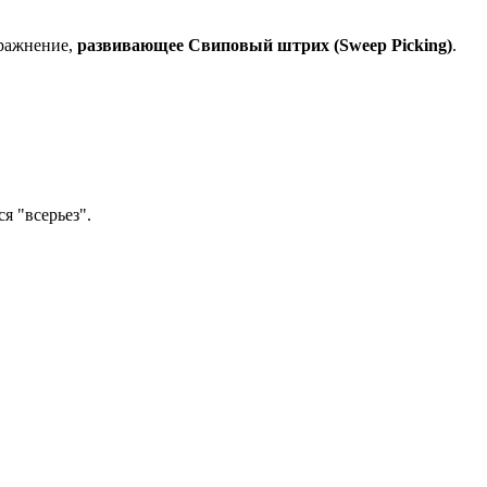
пражнение,
развивающее Свиповый штрих (Sweep Picking)
.
ся "всерьез".