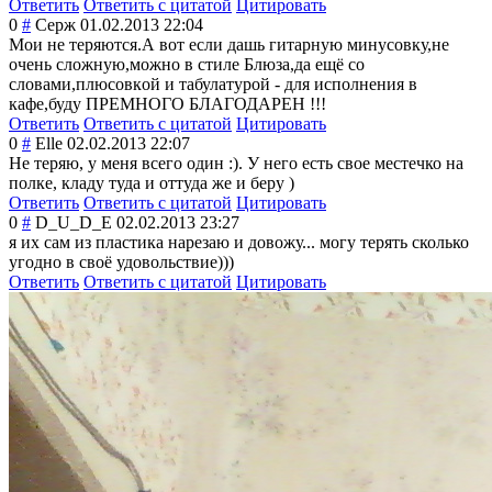
Ответить
Ответить с цитатой
Цитировать
0
#
Серж
01.02.2013 22:04
Мои не теряются.А вот если дашь гитарную минусовку,не
очень сложную,можно в стиле Блюза,да ещё со
словами,плюсовк
ой и табулатурой - для исполнения в
кафе,буду ПРЕМНОГО БЛАГОДАРЕН !!!
Ответить
Ответить с цитатой
Цитировать
0
#
Elle
02.02.2013 22:07
Не теряю, у меня всего один :). У него есть свое местечко на
полке, кладу туда и оттуда же и беру )
Ответить
Ответить с цитатой
Цитировать
0
#
D_U_D_E
02.02.2013 23:27
я их сам из пластика нарезаю и довожу... могу терять сколько
угодно в своё удовольствие)))
Ответить
Ответить с цитатой
Цитировать