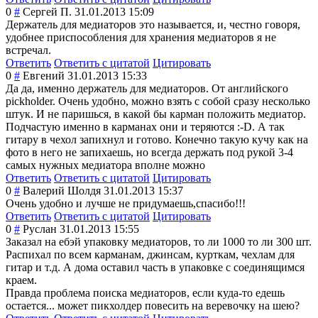
0
#
Сергей П.
31.01.2013 15:09
Держатель для медиаторов это называется, и, честно говоря,
удобнее приспособления для хранения медиаторов я не
встречал.
Ответить
Ответить с цитатой
Цитировать
0
#
Евгений
31.01.2013 15:33
Да да, именно держатель для медиаторов. От английского
pickholder. Очень удобно, можно взять с собой сразу несколько
штук. И не паришься, в какой бы карман положить медиатор.
Подчастую именно в карманах они и теряются :-D. А так
гитару в чехол запихнул и готово. Конечно такую кучу как на
фото в него не запихаешь, но всегда держать под рукой 3-4
самых нужных медиатора вполне можно
Ответить
Ответить с цитатой
Цитировать
0
#
Валерий Шолдя
31.01.2013 15:37
Очень удобно и лучше не придумаешь,спас
ибо!!!
Ответить
Ответить с цитатой
Цитировать
0
#
Руслан
31.01.2013 15:55
Заказал на ебэй упаковку медиаторов, то ли 1000 то ли 300 шт.
Распихал по всем карманам, джинсам, курткам, чехлам для
гитар и т.д. А дома оставил часть в упаковке с соединящимся
краем.
Правда проблема поиска медиаторов, если куда-то едешь
остается... может пикхолдер повесить на веревочку на шею?