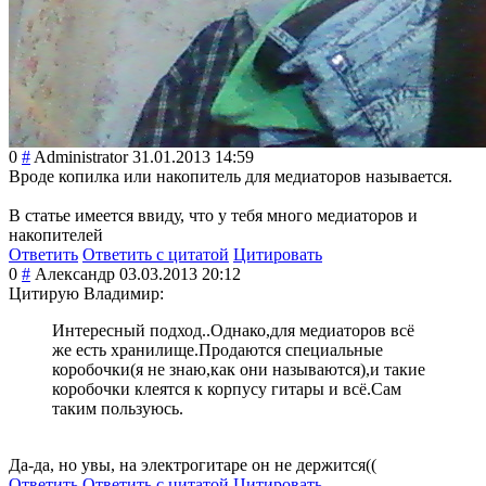
0
#
Administrator
31.01.2013 14:59
Вроде копилка или накопитель для медиаторов называется.
В статье имеется ввиду, что у тебя много медиаторов и
накопителей
Ответить
Ответить с цитатой
Цитировать
0
#
Александр
03.03.2013 20:12
Цитирую Владимир:
Интересный подход..Однако,для медиаторов всё
же есть хранилище.Продаются специальные
коробочки(я не знаю,как они называются),и такие
коробочки клеятся к корпусу гитары и всё.Сам
таким пользуюсь.
Да-да, но увы, на электрогитаре он не держится((
Ответить
Ответить с цитатой
Цитировать