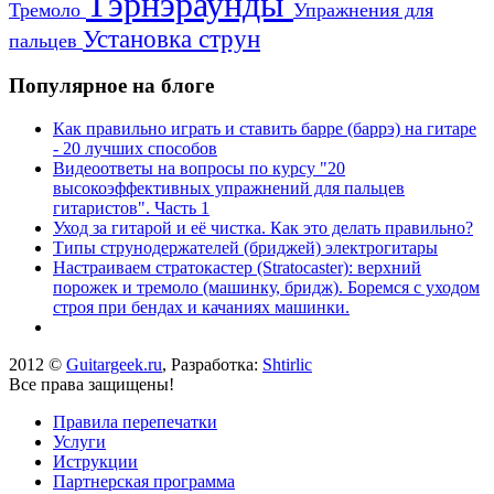
Тэрнэраунды
Тремоло
Упражнения для
Установка струн
пальцев
Популярное на блоге
Как правильно играть и ставить барре (баррэ) на гитаре
- 20 лучших способов
Видеоответы на вопросы по курсу "20
высокоэффективных упражнений для пальцев
гитаристов". Часть 1
Уход за гитарой и её чистка. Как это делать правильно?
Типы струнодержателей (бриджей) электрогитары
Настраиваем стратокастер (Stratocaster): верхний
порожек и тремоло (машинку, бридж). Боремся с уходом
строя при бендах и качаниях машинки.
2012 ©
Guitargeek.ru
, Разработка:
Shtirlic
Все права защищены!
Правила перепечатки
Услуги
Иструкции
Партнерская программа