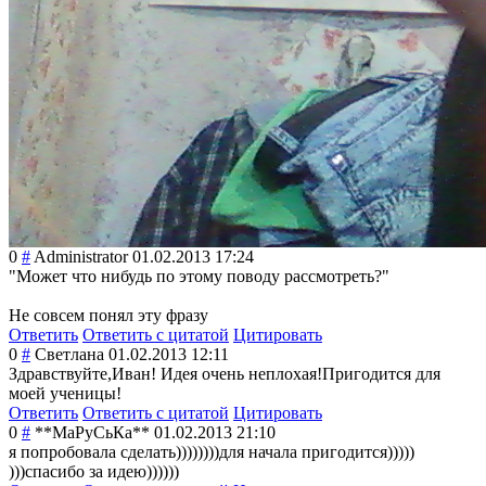
0
#
Administrator
01.02.2013 17:24
"Может что нибудь по этому поводу рассмотреть?"
Не совсем понял эту фразу
Ответить
Ответить с цитатой
Цитировать
0
#
Светлана
01.02.2013 12:11
Здравствуйте,Ив
ан! Идея очень неплохая!Пригод
ится для
моей ученицы!
Ответить
Ответить с цитатой
Цитировать
0
#
**МаРуСьКа**
01.02.2013 21:10
я попробовала сделать))))))))
для начала пригодится)))))
)))спасибо за идею))))))