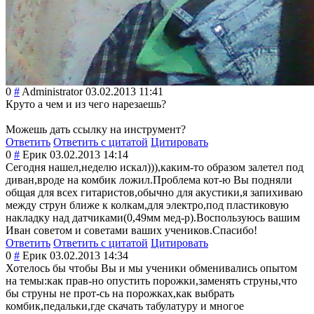
0
#
Administrator
03.02.2013 11:41
Круто а чем и из чего нарезаешь?
Можешь дать ссылку на инструмент?
Ответить
Ответить с цитатой
Цитировать
0
#
Ерик
03.02.2013 14:14
Сегодня нашел,неделю искал))),каким-
то образом залетел под
диван,вроде на комбик ложил.Проблема кот-ю Вы подняли
общая для всех гитаристов,обыч
но для акустики,я запихиваю
между струн ближе к колкам,для электро,под пластиковую
накладку над датчиками(0,49м
м мед-р).Воспольз
уюсь вашим
Иван советом и советами ваших учеников.Спасиб
о!
Ответить
Ответить с цитатой
Цитировать
0
#
Ерик
03.02.2013 14:34
Хотелось бы чтобы Вы и мы ученики обменивались опытом
на темы:как прав-но опустить порожки,заменят
ь струны,что
бы струны не прот-сь на порожках,как выбрать
комбик,педальки
,где скачать табулатуру и многое