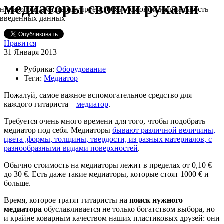
медиаторы своими руками
никакого спама, гарантируем 100%-ую конфиденциальность
введенных данных
Нравится
31 Января 2013
Рубрика:
Оборудование
Теги:
Медиатор
Пожалуй, самое важное вспомогательное средство для
каждого гитариста –
медиатор
.
Требуется очень много времени для того, чтобы подобрать
медиатор под себя. Медиаторы
бывают различной величины,
цвета ,формы, толщины, твердости, из разных материалов, с
разнообразными видами поверхностей
.
Обычно стоимость на медиаторы лежит в пределах от 0,10 €
до 30 €. Есть даже такие медиаторы, которые стоят 1000 € и
больше.
Время, которое тратят гитаристы на
поиск нужного
медиатора
обуславливается не только богатством выбора, но
и крайне коварным качеством наших пластиковых друзей: они