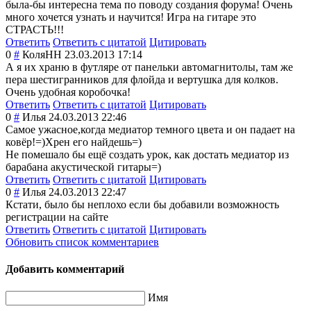
была-бы интересна тема по поводу создания форума! Очень
много хочется узнать и научится! Игра на гитаре это
СТРАСТЬ!!!
Ответить
Ответить с цитатой
Цитировать
0
#
КоляНН
23.03.2013 17:14
А я их храню в футляре от панельки автомагнитолы, там же
пера шестигранников для флойда и вертушка для колков.
Очень удобная коробочка!
Ответить
Ответить с цитатой
Цитировать
0
#
Илья
24.03.2013 22:46
Самое ужасное,когда медиатор темного цвета и он падает на
ковёр!=)Хрен его найдешь=)
Не помешало бы ещё создать урок, как достать медиатор из
барабана акустической гитары=)
Ответить
Ответить с цитатой
Цитировать
0
#
Илья
24.03.2013 22:47
Кстати, было бы неплохо если бы добавили возможность
регистрации на сайте
Ответить
Ответить с цитатой
Цитировать
Обновить список комментариев
Добавить комментарий
Имя