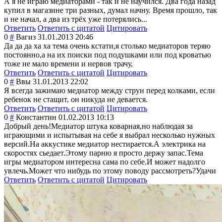
А я не играю медиаторами - так и не научился. Два года назад
купил в магазине три разных, думал начну. Время прошло, так
и не начал, а два из трёх уже потерялись...
Ответить
Ответить с цитатой
Цитировать
0
#
Вагиз
31.01.2013 20:46
Да да да ха ха тема очень кстати,я столько медиаторов теряю
постоянно,а на их поиски под подушками или под кроватью
тоже не мало времени и нервов трачу,
Ответить
Ответить с цитатой
Цитировать
0
#
Ввы
31.01.2013 22:02
Я всегда зажимаю медиатор между струн перед колками, если
ребенок не стащит, он никуда не девается.
Ответить
Ответить с цитатой
Цитировать
0
#
Константин
01.02.2013 10:13
Добрый день!Медиатор штука коварная,но наблюдая за
играющими и испытывая на себе я выбрал несколько нужных
версий.На аккустике медиатор нестирается.А электрика на
скоростях сьедает.Этому парню я просто держу запас.Тема
игры медиатором интересна сама по себе.И может надолго
увлечь.Может что нибудь по этому поводу рассмотреть?Уда
чи
Ответить
Ответить с цитатой
Цитировать