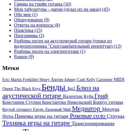
Гаммы на грифе гитары
(10)
Мои табулатуры - даром (делал их на заказ)
(45)
Обо мне
(1)
Оборудование
(9)
Ответы на вопросы
(8)
Практика
(15)
Программы
(2)
Разборы песен на акустической гитаре (уроки из
видеопесенника "Сногсшибательный репертуар)
(13)
Разборы песен на электрогитаре
(1)
Разное
(9)
Метки
MIDI
Eric Martin
Fretkiller
Henry Åström
Johnny Cash
Kelly Carpenter
Бенды
Блюз на
Би2
Queen
The Black Keys
акустической гитаре
Гриф
Валентин Куба
Констанин Ступин
Константин Никольский
Корпус гитары
Медиатор
Мензура
Крутой гитарист Евген
Ласковый Май
Роковые соло
Приемы игры на гитаре
Струны
Ноты
Техника игры на гитаре
Транспонирование