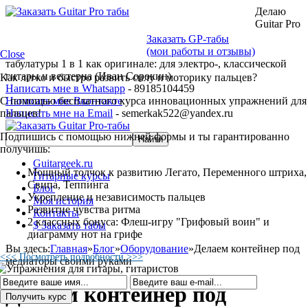
Делаю
Guitar Pro
Заказать GP-табы
(мои работы и отзывы)
Close
табулатуры 1 в 1 как оригинале: для электро-, классической
гитары и вестерна (Иван Сорокин)
Как легко и быстро развить силу и моторику пальцев?
Написать мне в Whatsapp
- 89185104459
С помощью бесплатного курса инновационных упражнений для
Написать мне Вконтакте
пальцев!
Написать мне на Email
- semerkak522@yandex.ru
Подпишись с помощью нижней формы и ты гарантированно
получишь:
Guitargeek.ru
Мощный толчок к развитию Легато, Переменного штриха,
Гитарные курсы
Свипа, Теппинга
Блог
Укрепление и независимость пальцев
Моя история
Развитие чувства ритма
Контакты
2 классных бонуса: Флеш-игру "Грифовый воин" и
$ Заказать табы
диаграмму нот на грифе
Вы здесь:
Главная
»
Блог
»
Оборудование
»
Делаем контейнер под
<<< Посмотреть подробности >>>
медиаторы своими руками
Делаем контейнер под