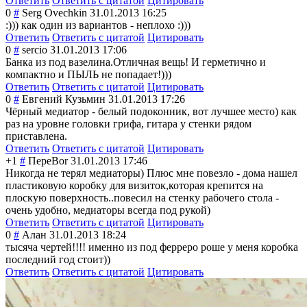
Ответить
Ответить с цитатой
Цитировать
0
#
Serg Ovechkin
31.01.2013 16:25
:))) как один из вариантов - неплохо :)))
Ответить
Ответить с цитатой
Цитировать
0
#
sercio
31.01.2013 17:06
Банка из под вазелина.Отличн
ая вещь! И герметично и
компактно и ПЫЛЬ не попадает!)))
Ответить
Ответить с цитатой
Цитировать
0
#
Евгений Кузьмин
31.01.2013 17:26
Чёрный медиатор - белый подоконник, вот лучшее место) как
раз на уровне головки грифа, гитара у стенки рядом
приставлена.
Ответить
Ответить с цитатой
Цитировать
+1
#
ПереBor
31.01.2013 17:46
Никогда не терял медиаторы) Плюс мне повезло - дома нашел
пластиковую коробку для визиток,которая крепится на
плоскую поверхность..по
весил на стенку рабочего стола -
очень удобно, медиаторы всегда под рукой)
Ответить
Ответить с цитатой
Цитировать
0
#
Алан
31.01.2013 18:24
тысяча чертей!!!! именно из под ферреро роше у меня коробка
последний год стоит))
Ответить
Ответить с цитатой
Цитировать