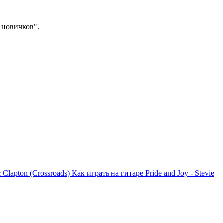
 новичков".
 Clapton (Crossroads)
Как играть на гитаре Pride and Joy - Stevie