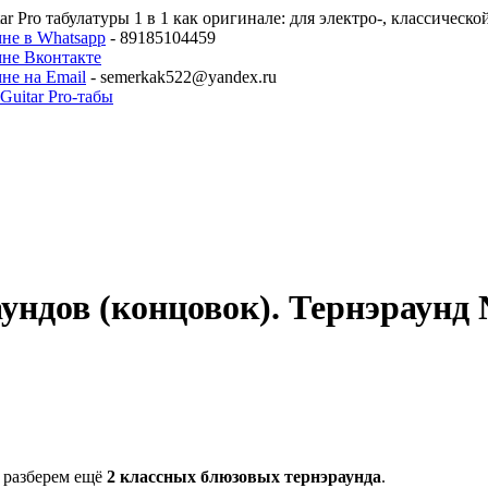
ar Pro табулатуры 1 в 1 как оригинале: для электро-, классическ
не в Whatsapp
- 89185104459
мне Вконтакте
не на Email
- semerkak522@yandex.ru
ундов (концовок). Тернэраунд
 разберем ещё
2 классных блюзовых тернэраунда
.