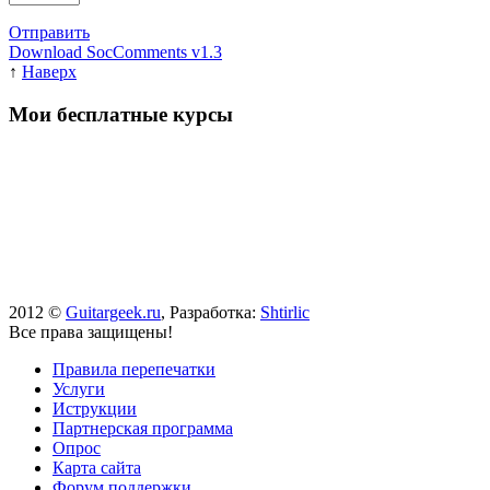
Отправить
Download SocComments v1.3
↑
Наверх
Мои бесплатные курсы
2012 ©
Guitargeek.ru
, Разработка:
Shtirlic
Все права защищены!
Правила перепечатки
Услуги
Иструкции
Партнерская программа
Опрос
Карта сайта
Форум поддержки