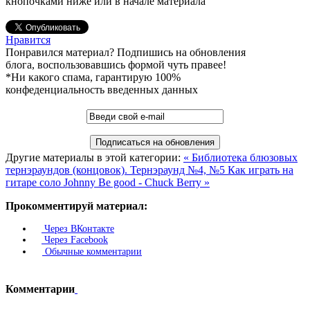
кнопочками ниже или в начале материала
Нравится
Понравился материал? Подпишись на обновления
блога, воспользовавшись формой чуть правее!
*Ни какого спама, гарантирую 100%
конфеденциальность введенных данных
Другие материалы в этой категории:
« Библиотека блюзовых
тернэраундов (концовок). Тернэраунд №4, №5
Как играть на
гитаре соло Johnny Be good - Chuck Berry »
Прокомментируй материал:
Через ВКонтакте
Через Facebook
Обычные комментарии
Комментарии