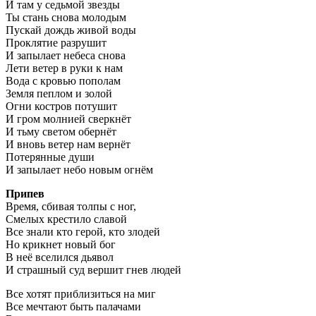
И там у седьмой звезды
Ты стань снова молодым
Пускай дождь живой воды
Проклятие разрушит
И запылает небеса снова
Лети ветер в руки к нам
Вода с кровью пополам
Земля пеплом и золой
Огни костров потушит
И гром молнией сверкнёт
И тьму светом обернёт
И вновь ветер нам вернёт
Потерянные души
И запылает небо новым огнём
Припев
Время, сбивая толпы с ног,
Смелых крестило славой
Все знали кто герой, кто злодей
Но крикнет новый бог
В неё вселился дьявол
И страшный суд вершит гнев людей
Все хотят приблизиться на миг
Все мечтают быть палачами