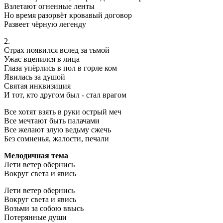
Взлетают огненные ленты
Но время разорвёт кровавый договор
Развеет чёрную легенду
2.
Страх появился вслед за тьмой
Ужас вцепился в лица
Глаза упёрлись в пол в горле ком
Явилась за душой
Святая инквизиция
И тот, кто другом был - стал врагом
Все хотят взять в руки острый меч
Все мечтают быть палачами
Все желают злую ведьму сжечь
Без сомненья, жалости, печали
Мелодичная тема
Лети ветер обернись
Вокруг света и явись
Лети ветер обернись
Вокруг света и явись
Возьми за собою ввысь
Потерянные души