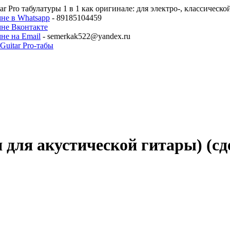
ar Pro табулатуры 1 в 1 как оригинале: для электро-, классическ
не в Whatsapp
- 89185104459
мне Вконтакте
не на Email
- semerkak522@yandex.ru
я для акустической гитары) (сд