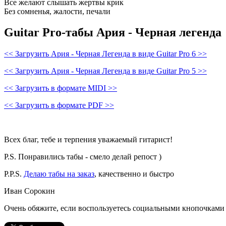
Все желают слышать жертвы крик
Без сомненья, жалости, печали
Guitar Pro-табы Ария - Черная легенда
<< Загрузить Ария - Черная Легенда в виде Guitar Pro 6 >>
<< Загрузить Ария - Черная Легенда в виде Guitar Pro 5 >>
<< Загрузить в формате MIDI >>
<< Загрузить в формате PDF >>
Всех благ, тебе и терпения уважаемый гитарист!
P.S. Понравились табы - смело делай репост )
P.P.S.
Делаю табы на заказ
, качественно и быстро
Иван Сорокин
Очень обяжите, если воспользуетесь социальными кнопочками 