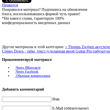
Нравится
Понравился материал? Подпишись на обновления
блога, воспользовавшись формой чуть правее!
*Ни какого спама, гарантирую 100%
конфеденциальность введенных данных
Другие материалы в этой категории:
« Thomas Zwijsen акустиче
Comes Down - табы, текст (сделанная мной Guitar Pro-табулату
Прокомментируй материал:
Через ВКонтакте
Через Facebook
Обычные комментарии
Добавить комментарий
Имя
E-Mail (обязательное)