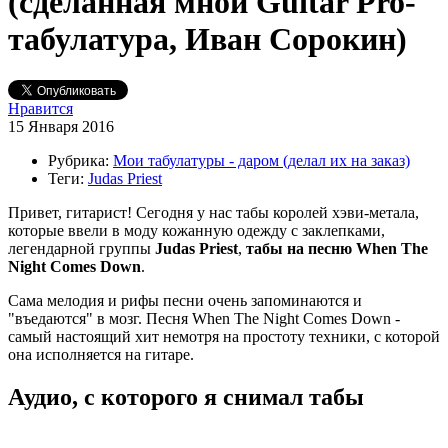
(сделанная мной Guitar Pro-
табулатура, Иван Сорокин)
Нравится
15 Января 2016
Рубрика:
Мои табулатуры - даром (делал их на заказ)
Теги:
Judas Priest
Привет, гитарист! Сегодня у нас табы королей хэви-метала,
которые ввели в моду кожанную одежду с заклепками,
легендарной группы
Judas Priest
,
табы на песню When The
Night Comes Down
.
Сама мелодия и рифы песни очень запоминаются и
"въедаются" в мозг. Песня When The Night Comes Down -
самый настоящий хит немотря на простоту техники, с которой
она исполняется на гитаре.
Аудио, с которого я снимал табы