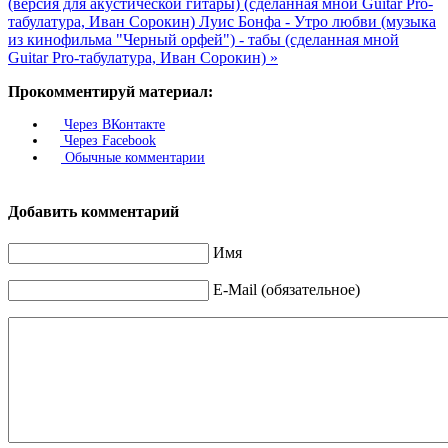
(версия для акустической гитары) (сделанная мной Guitar Pro-
табулатура, Иван Сорокин)
Луис Бонфа - Утро любви (музыка
из кинофильма "Черный орфей") - табы (сделанная мной
Guitar Pro-табулатура, Иван Сорокин) »
Прокомментируй материал:
Через ВКонтакте
Через Facebook
Обычные комментарии
Добавить комментарий
Имя
E-Mail (обязательное)