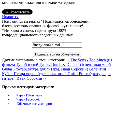
кнопочками ниже или в начале материала
Нравится
Понравился материал? Подпишись на обновления
блога, воспользовавшись формой чуть правее!
*Ни какого спама, гарантирую 100%
конфеденциальность введенных данных
Другие материалы в этой категории:
« The Sons - Too Much (из
фильма Тупой и ещё Тупее, Dumb & Dumber) (сделанная мной
Guitar Pro-табулатура для гитары, Иван Сорокин)
Валентин
Куба - Птица-ворон (сделанная мной Guitar Pro-табулатура для
гитары, Иван Сорокин) »
Прокомментируй материал:
Через ВКонтакте
Через Facebook
Обычные комментарии