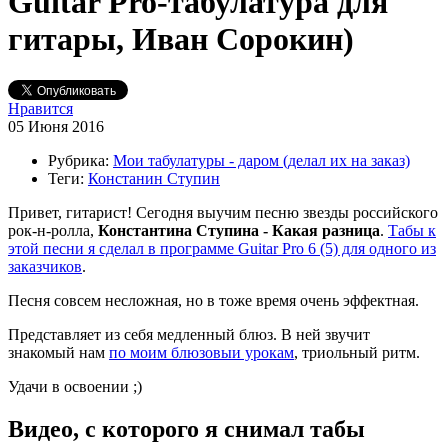
Guitar Pro-табулатура для
гитары, Иван Сорокин)
Нравится
05 Июня 2016
Рубрика:
Мои табулатуры - даром (делал их на заказ)
Теги:
Констанин Ступин
Привет, гитарист! Сегодня выучим песню звезды российского
рок-н-ролла,
Константина Ступина - Какая разница
.
Табы к
этой песни я сделал в программе Guitar Pro 6 (5) для одного из
заказчиков
.
Песня совсем несложная, но в тоже время очень эффектная.
Представляет из себя медленный блюз. В ней звучит
знакомый нам
по моим блюзовыи урокам
, триольный ритм.
Удачи в освоении ;)
Видео, с которого я снимал табы