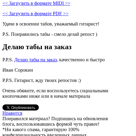
<< Загрузить в формате MIDI >>
<< Загрузить в формате PDF >>
Удачи в освоении табов, уважаемый гитарист!
P.S. Понравились табы - смело делай репост )
Делаю табы на заказ
P.P.S.
Делаю табы на заказ
, качественно и быстро
Иван Сорокин
P.P.S. Гитарист, жду твоих репостов :)
Очень обяжите, если воспользуетесь социальными
кнопочками ниже или в начале материала
Нравится
Понравился материал? Подпишись на обновления
блога, воспользовавшись формой чуть правее!
*Ни какого спама, гарантирую 100%
конфеденциальность введенных данных