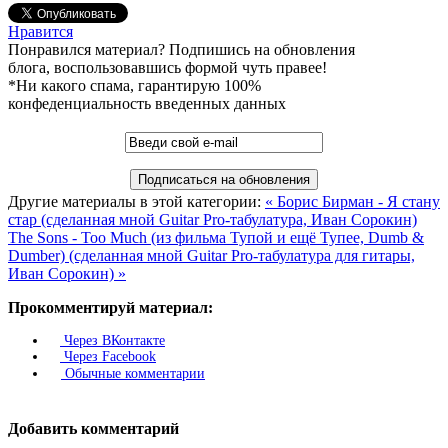
Нравится
Понравился материал? Подпишись на обновления
блога, воспользовавшись формой чуть правее!
*Ни какого спама, гарантирую 100%
конфеденциальность введенных данных
Другие материалы в этой категории:
« Борис Бирман - Я стану
стар (сделанная мной Guitar Pro-табулатура, Иван Сорокин)
The Sons - Too Much (из фильма Тупой и ещё Тупее, Dumb &
Dumber) (сделанная мной Guitar Pro-табулатура для гитары,
Иван Сорокин) »
Прокомментируй материал:
Через ВКонтакте
Через Facebook
Обычные комментарии
Добавить комментарий