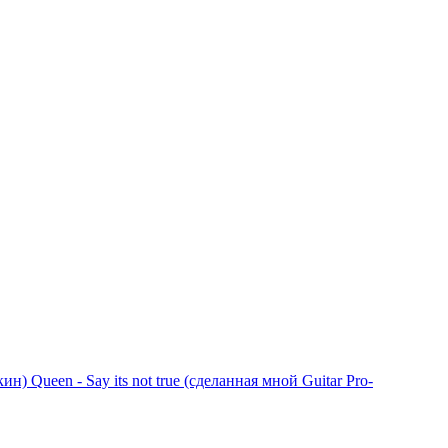
окин)
Queen - Say its not true (сделанная мной Guitar Pro-