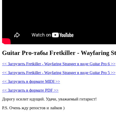
Guitar Pro-табы
Fretkiller - Wayfaring S
<< Загрузить Fretkiller - Wayfaring Stranger в виде Guitar Pro 6 >>
<< Загрузить Fretkiller - Wayfaring Stranger в виде Guitar Pro 5 >>
<< Загрузить в формате MIDI >>
<< Загрузить в формате PDF >>
Дорогу осилит идущий. Удачи, уважаемый гитарист!
P.S. Очень жду репостов и лайков )