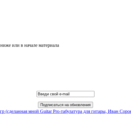
ниже или в начале материала
гр (сделанная мной Guitar Pro-табулатура для гитары, Иван Сор