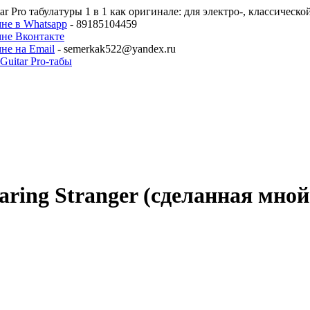
ar Pro табулатуры 1 в 1 как оригинале: для электро-, классическ
не в Whatsapp
- 89185104459
мне Вконтакте
не на Email
- semerkak522@yandex.ru
faring Stranger (сделанная мно