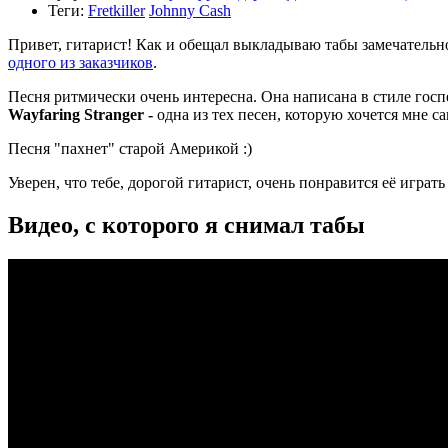
Теги:
Fretkiller
Johnny Cash
Привет, гитарист! Как и обещал выкладываю табы замечательн
одного из заказчиков
.
Песня ритмически очень интересна. Она написана в стиле госп
Wayfaring Stranger -
одна из тех песен, которую хочется мне с
Песня "пахнет" старой Америкой :)
Уверен, что тебе, дорогой гитарист, очень понравится её играть 
Видео, с которого я снимал табы