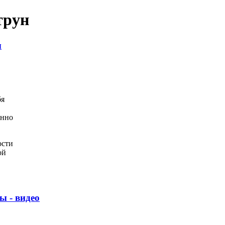
трун
ы
бя
енно
ости
ой
ы - видео