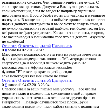
развиваться не сможете. Чем раньше начнёте тем лучше. С
точки зрения практики. Допустим Вам нужно реализоаать
свои композиции, а вы не владеете например ударными
инструментами. Просто берёте ноты для ударных и начинаете
их изучать. В конце концов вы поймёте принцип как пишется
партия данного инструмента и вы её можете создать сами, и
не нужно надеяться на готовый шаблон, тем более что, он Вас
всё равно не будет устраивать. Когда вы знаете ноты, теорию,
это вас приводит к пониманию того что вы делаете. Изучайте
не колеблясь!
Ответить
Ответить с цитатой
Цитировать
0
#
beard
04.02.2013 20:47
Маэстро,мне показалось,что эта тема из разряда-зачем знать
буквы алфавита,ведь и так понятно "М"-метро,рагот
юли
сверху-трал,да и вообше,я пешком ходить умею.Но
классика-она и в Африке классическая.Без
буковки "Ё" текст прекрасно разборчев,но
елка новогодняя без неё как-то не такая.
Ответить
Ответить с цитатой
Цитировать
0
#
николай
04.02.2013 23:04
Спасибо Иван за ваши письма мне убогому.....всё что вы
пишите важно и полезно.....к сожалению я ещё с первым
упражнением не закочил.....в отличии от других бравых
гитаристов .....пальцы слушаются пока плохо...руки
закрепощены прилично.....мо
я работа связана с поднятием