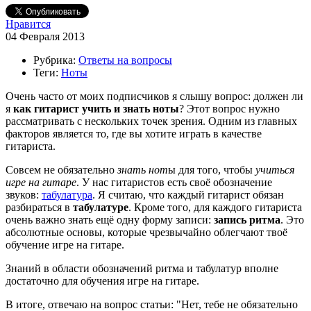
Нравится
04 Февраля 2013
Рубрика:
Ответы на вопросы
Теги:
Ноты
Очень часто от моих подписчиков я слышу вопрос: должен ли
я
как гитарист учить и знать ноты
? Этот вопрос нужно
рассматривать с нескольких точек зрения. Одним из главных
факторов является то, где вы хотите играть в качестве
гитариста.
Совсем не обязательно
знать нот
ы для того, чтобы
учиться
игре на гитаре
. У нас гитаристов есть своё обозначение
звуков:
табулатура
. Я считаю, что каждый гитарист обязан
разбираться в
табулатуре
. Кроме того, для каждого гитариста
очень важно знать ещё одну форму записи:
запись ритма
. Это
абсолютные основы, которые чрезвычайно облегчают твоё
обучение игре на гитаре.
Знаний в области обозначений ритма и табулатур вполне
достаточно для обучения игре на гитаре.
В итоге, отвечаю на вопрос статьи: "Нет, тебе не обязательно