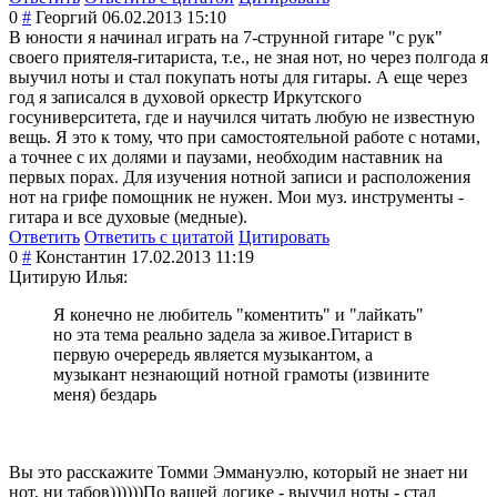
0
#
Георгий
06.02.2013 15:10
В юности я начинал играть на 7-струнной гитаре "с рук"
своего приятеля-гитари
ста, т.е., не зная нот, но через полгода я
выучил ноты и стал покупать ноты для гитары. А еще через
год я записался в духовой оркестр Иркутского
госуниверситета
, где и научился читать любую не известную
вещь. Я это к тому, что при самостоятельной работе с нотами,
а точнее с их долями и паузами, необходим наставник на
первых порах. Для изучения нотной записи и расположения
нот на грифе помощник не нужен. Мои муз. инструменты -
гитара и все духовые (медные).
Ответить
Ответить с цитатой
Цитировать
0
#
Константин
17.02.2013 11:19
Цитирую Илья:
Я конечно не любитель "коментить" и "лайкать"
но эта тема реально задела за живое.Гитарист в
первую очерередь является музыкантом, а
музыкант незнающий нотной грамоты (извините
меня) бездарь
Вы это расскажите Томми Эммануэлю, который не знает ни
нот, ни табов))))))По вашей логике - выучил ноты - стал