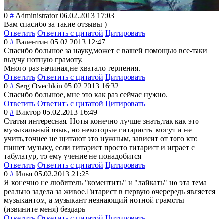
0
#
Administrator
06.02.2013 17:03
Вам спасибо за такие отзывы )
Ответить
Ответить с цитатой
Цитировать
0
#
Валентин
05.02.2013 12:47
Спасибо большое за науку,может с вашей помощью все-таки
выучу нотную грамоту.
Много раз начинал,не хватало терпения.
Ответить
Ответить с цитатой
Цитировать
0
#
Serg Ovechkin
05.02.2013 16:32
Спасибо большое, мне это как раз сейчас нужно.
Ответить
Ответить с цитатой
Цитировать
0
#
Виктор
05.02.2013 16:49
Статья интересная. Ноты конечно лучше знать,так как это
музыкальный язык, но некоторые гитаристы могут и не
учить,точнее не щитают это нужным, зависит от того кто
пишет музыку, если гитарист просто гитарист и играет с
табулатур, то ему учение не понадобится
Ответить
Ответить с цитатой
Цитировать
0
#
Илья
05.02.2013 21:25
Я конечно не любитель "коментить" и "лайкать" но эта тема
реально задела за живое.Гитарист в первую очерередь является
музыкантом, а музыкант незнающий нотной грамоты
(извините меня) бездарь
Ответить
Ответить с цитатой
Цитировать