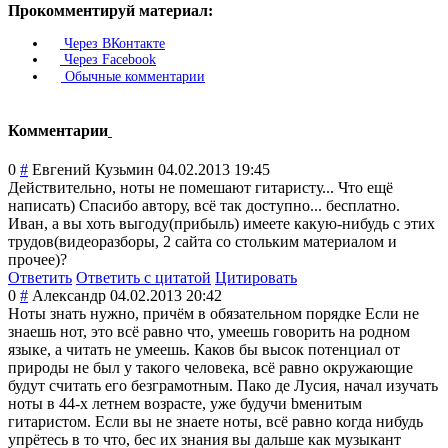
Прокомментируй материал:
Через ВКонтакте
Через Facebook
Обычные комментарии
Комментарии
0
#
Евгений Кузьмин
04.02.2013 19:45
Действительно, ноты не помешают гитаристу... Что ещё
написать) Спасибо автору, всё так доступно... бесплатно.
Иван, а вы хоть выгоду(прибыль) имеете какую-нибудь с этих
трудов(видеораз
боры, 2 сайта со стольким материалом и
прочее)?
Ответить
Ответить с цитатой
Цитировать
0
#
Александр
04.02.2013 20:42
Ноты знать нужно, причём в обязательном порядке Если не
знаешь нот, это всё равно что, умеешь говорить на родном
языке, а читать не умеешь. Каков бы высок потенциал от
природы не был у такого человека, всё равно окружающие
будут считать его безграмотным. Пако де Лусия, начал изучать
ноты в 44-х летнем возрасте, уже будучи bменитым
гитаристом. Если вы не знаете ноты, всё равно когда нибудь
упрётесь в то что, бес их знания вы дальше как музыкант