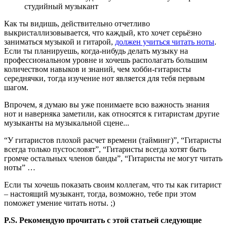
студийный музыкант
Как ты видишь, действительно отчетливо
выкристаллизовывается, что каждый, кто хочет серьёзно
заниматься музыкой и гитарой,
должен учиться читать ноты
.
Если ты планируешь, когда-нибудь делать музыку на
профессиональном уровне и хочешь располагать большим
количеством навыков и знаний, чем хобби-гитаристы
середнячки, тогда изучение нот является для тебя первым
шагом.
Впрочем, я думаю вы уже понимаете всю важность знания
нот и наверняка заметили, как относятся к гитаристам другие
музыканты на музыкальной сцене...
“У гитаристов плохой расчет времени (тайминг)”, “Гитаристы
всегда только пустословят”, “Гитаристы всегда хотят быть
громче остальных членов банды”, “Гитаристы не могут читать
ноты” …
Если ты хочешь показать своим коллегам, что ты как гитарист
– настоящий музыкант, тогда, возможно, тебе при этом
поможет умение читать ноты. ;)
P.S. Рекомендую прочитать с этой статьей следующие