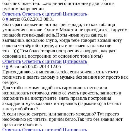
больших тяжестей......н
о ничего потихоньку двигаюсь в
нужном напрвлении.
Ответить
Ответить с цитатой
Цитировать
0
#
sercio
05.02.2013 08:31
Знать расположение нот на грифе надо, это как таблица
умножения в школе. Одним Может и не пригодится, а другим
понадобится каждый день.Ноты -язык музыканта, и
выглядишь довольно глупо, когда тебе говорят возьми ноту
соль на четвёртой струне, а ты и не знаешь толком где
это....)))) Тем более теория построения аккордов, как раз
основана на построении от основного тона(ноты)
Ответить
Ответить с цитатой
Цитировать
0
#
Василий
05.02.2013 12:05
Присоединяюсь к мнению sercio, если хочешь хоть что-то
понимать и делать самому в музыке без знания нот просто как
без рук.
Для чтобы самому подобрать гармонию к песне или
использовать готовую,нужно её уметь прочесть, записать и
исполнить на инструменте, знать правила построения
аккордов и музыкальных интервалов (гармонию), а без нот
как тут обойтись?
А если нужно сыграть или записать мелодию? Тут просто
необходимо их читать, причем бегло.Так что без знания нот
просто не обойтись
Ответить
Ответить с цитатой
Цитировать