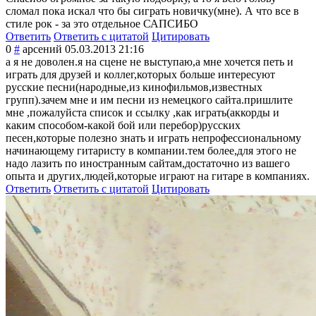
сломал пока искал что бы сиграть новичку(мне). А что все в
стиле рок - за это отдельное САПСИБО
Ответить
Ответить с цитатой
Цитировать
0
#
арсений
05.03.2013 21:16
а я не доволен.я на сцене не выступаю,а мне хочется петь и
играть для друзей и коллег,которых больше интересуют
русские песни(народные,
из кинофильмов,изв
естных
групп).зачем мне и им песни из немецкого сайта.пришлите
мне ,пожалуйста список и ссылку ,как играть(аккорды и
каким способом-какой бой или перебор)русских
песен,которые полезно знать и играть непрофессиональ
ному
начинающему гитаристу в компании.тем более,для этого не
надо лазить по иностранным сайтам,достаточ
но из вашего
опыта и других,людей,ко
торые играют на гитаре в компаниях.
Ответить
Ответить с цитатой
Цитировать