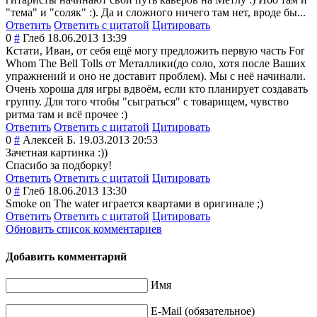
"тема" и "соляк" :). Да и сложного ничего там нет, вроде бы...
Ответить
Ответить с цитатой
Цитировать
0
#
Глеб
18.06.2013 13:39
Кстати, Иван, от себя ещё могу предложить первую часть For
Whom The Bell Tolls от Металлики(до соло, хотя после Ваших
упражнений и оно не доставит проблем). Мы с неё начинали.
Очень хороша для игры вдвоём, если кто планирует создавать
группу. Для того чтобы "сыграться" с товарищем, чувство
ритма там и всё прочее :)
Ответить
Ответить с цитатой
Цитировать
0
#
Алексей Б.
19.03.2013 20:53
Зачетная картинка :))
Спасибо за подборку!
Ответить
Ответить с цитатой
Цитировать
0
#
Глеб
18.06.2013 13:30
Smoke on The water играется квартами в оригинале ;)
Ответить
Ответить с цитатой
Цитировать
Обновить список комментариев
Добавить комментарий
Имя
E-Mail (обязательное)