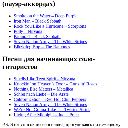
(пауэр-аккордах)
Smoke on the Water – Deep Purple
Iron Man – Black Sabbath
Rock You Like a Hurricane – Scorpions
Polly – Nirvana
Paranoid – Black Sabbath
Seven Nation Army – The White Stripes
Blitzkrieg Bop – The Ramones
Песни для начинающих соло-
гитаристов
Smells Like Teen Spirit – Nirvana
Knockin’ on Heaven’s Door – Guns ‘n’ Roses
Nothing Else Matters – Metallica
Schrei nach Liebe – Die Ärzte
Californication – Red Hot Chili Peppers
Seven Nation Army – The White Stripes
We’re Not Gonna Take It – Twisted Sister
Living After Midnight – Judas Priest
P.S. Этот список песен я нашел, прогуливаясь по немецкому