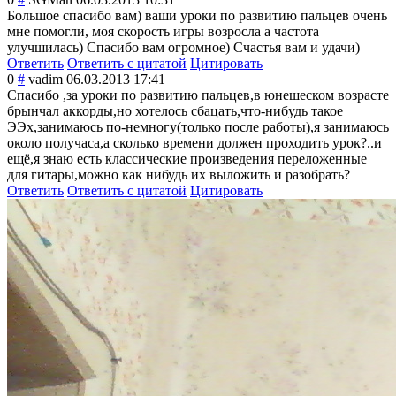
Большое спасибо вам) ваши уроки по развитию пальцев очень
мне помогли, моя скорость игры возросла а частота
улучшилась) Спасибо вам огромное) Счастья вам и удачи)
Ответить
Ответить с цитатой
Цитировать
0
#
vadim
06.03.2013 17:41
Спасибо ,за уроки по развитию пальцев,в юнешеском возрасте
брынчал аккорды,но хотелось сбацать,что-ниб
удь такое
ЭЭх,занимаюсь по-немногу(толь
ко после работы),я занимаюсь
около получаса,а сколько времени должен проходить урок?..и
ещё,я знаю есть классические произведения переложенные
для гитары,можно как нибудь их выложить и разобрать?
Ответить
Ответить с цитатой
Цитировать