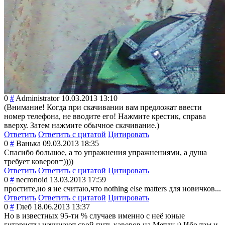
0
#
Administrator
10.03.2013 13:10
(Внимание! Когда при скачивании вам предложат ввести
номер телефона, не вводите его! Нажмите крестик, справа
вверху. Затем нажмите обычное скачивание.)
Ответить
Ответить с цитатой
Цитировать
0
#
Ванька
09.03.2013 18:35
Спасибо большое, а то упражнения упражнениями, а душа
требует коверов=))))
Ответить
Ответить с цитатой
Цитировать
0
#
necronoid
13.03.2013 17:59
простите,но я не считаю,что nothing else matters для новичков...
Ответить
Ответить с цитатой
Цитировать
0
#
Глеб
18.06.2013 13:37
Но в известных 95-ти % случаев именно с неё юные
гитаристы начинают свой путь каверов на Метлу :) Ибо там и