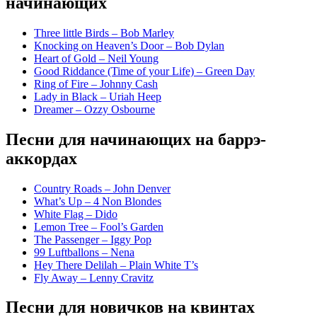
начинающих
Three little Birds – Bob Marley
Knocking on Heaven’s Door – Bob Dylan
Heart of Gold – Neil Young
Good Riddance (Time of your Life) – Green Day
Ring of Fire – Johnny Cash
Lady in Black – Uriah Heep
Dreamer – Ozzy Osbourne
Песни для начинающих на баррэ-
аккордах
Country Roads – John Denver
What’s Up – 4 Non Blondes
White Flag – Dido
Lemon Tree – Fool’s Garden
The Passenger – Iggy Pop
99 Luftballons – Nena
Hey There Delilah – Plain White T’s
Fly Away – Lenny Cravitz
Песни для новичков на квинтах