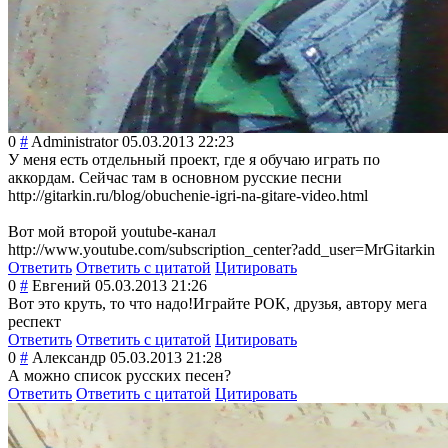
0
#
Administrator
05.03.2013 22:23
У меня есть отдельный проект, где я обучаю играть по
аккордам. Сейчас там в основном русские песни
http://gitarkin.ru/blog/obuchenie-igri-na-gitare-video.html
Вот мой второй youtube-канал
http://www.youtube.com/subscription_center?add_user=MrGitarkin
Ответить
Ответить с цитатой
Цитировать
0
#
Евгений
05.03.2013 21:26
Вот это круть, то что надо!Играйте РОК, друзья, автору мега
респект
Ответить
Ответить с цитатой
Цитировать
0
#
Александр
05.03.2013 21:28
А можно список русских песен?
Ответить
Ответить с цитатой
Цитировать