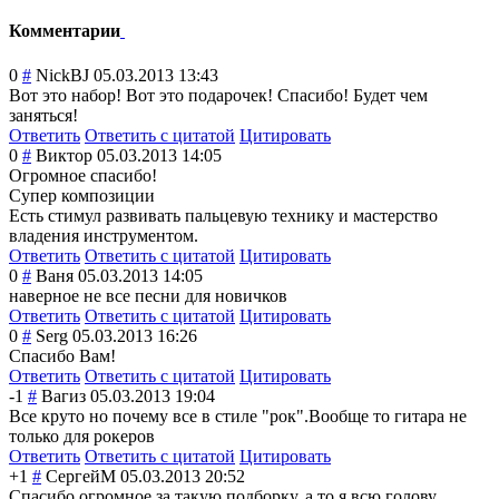
Комментарии
0
#
NickBJ
05.03.2013 13:43
Вот это набор! Вот это подарочек! Спасибо! Будет чем
заняться!
Ответить
Ответить с цитатой
Цитировать
0
#
Виктор
05.03.2013 14:05
Огромное спасибо!
Супер композиции
Есть стимул развивать пальцевую технику и мастерство
владения инструментом.
Ответить
Ответить с цитатой
Цитировать
0
#
Ваня
05.03.2013 14:05
наверное не все песни для новичков
Ответить
Ответить с цитатой
Цитировать
0
#
Serg
05.03.2013 16:26
Спасибо Вам!
Ответить
Ответить с цитатой
Цитировать
-1
#
Вагиз
05.03.2013 19:04
Все круто но почему все в стиле "рок".Вообще то гитара не
только для рокеров
Ответить
Ответить с цитатой
Цитировать
+1
#
СергейM
05.03.2013 20:52
Спасибо огромное за такую подборку, а то я всю голову