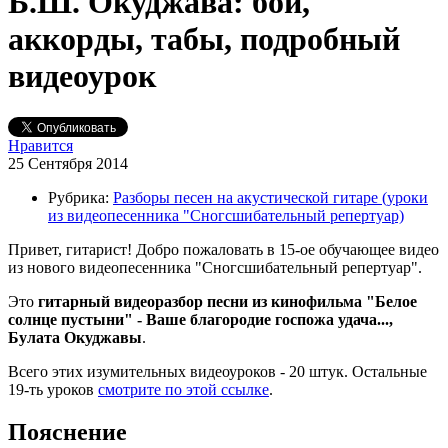
Б.Ш. Окуджава: бой,
аккорды, табы, подробный
видеоурок
Нравится
25 Сентября 2014
Рубрика:
Разборы песен на акустической гитаре (уроки
из видеопесенника "Сногсшибательный репертуар)
Привет, гитарист! Добро пожаловать в 15-ое обучающее видео
из нового видеопесенника "Сногсшибательный репертуар".
Это
гитарный видеоразбор песни
из кинофильма "Белое
солнце пустыни"
- Ваше благородие госпожа удача...,
Булата Окуджавы
.
Всего этих изумительных видеоуроков - 20 штук. Остальные
19-ть уроков
смотрите по этой ссылке
.
Пояснение