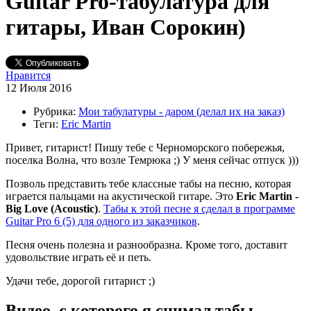
Guitar Pro-табулатура для
гитары, Иван Сорокин)
Нравится
12 Июля 2016
Рубрика:
Мои табулатуры - даром (делал их на заказ)
Теги:
Eric Martin
Привет, гитарист! Пишу тебе с Черноморского побережья,
поселка Волна, что возле Темрюка ;) У меня сейчас отпуск )))
Позволь представить тебе классные табы на песню, которая
играется пальцами на акустической гитаре. Это
Eric Martin -
Big Love (Acoustic)
.
Табы к этой песне я сделал в программе
Guitar Pro 6 (5) для одного из заказчиков
.
Песня очень полезна и разнообразна. Кроме того, доставит
удовольствие играть её и петь.
Удачи тебе, дорогой гитарист ;)
Видео, с которого я снимал табы