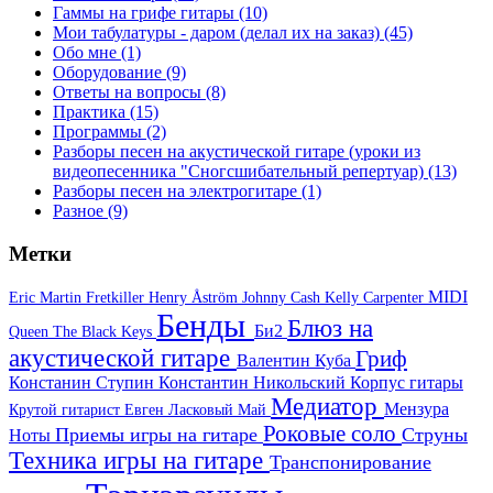
Гаммы на грифе гитары
(10)
Мои табулатуры - даром (делал их на заказ)
(45)
Обо мне
(1)
Оборудование
(9)
Ответы на вопросы
(8)
Практика
(15)
Программы
(2)
Разборы песен на акустической гитаре (уроки из
видеопесенника "Сногсшибательный репертуар)
(13)
Разборы песен на электрогитаре
(1)
Разное
(9)
Метки
MIDI
Eric Martin
Fretkiller
Henry Åström
Johnny Cash
Kelly Carpenter
Бенды
Блюз на
Би2
Queen
The Black Keys
акустической гитаре
Гриф
Валентин Куба
Констанин Ступин
Константин Никольский
Корпус гитары
Медиатор
Мензура
Крутой гитарист Евген
Ласковый Май
Роковые соло
Приемы игры на гитаре
Струны
Ноты
Техника игры на гитаре
Транспонирование