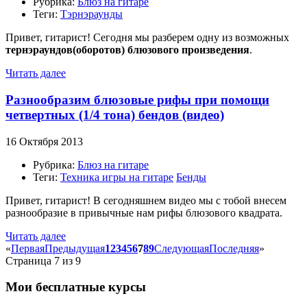
Рубрика:
Блюз на гитаре
Теги:
Тэрнэраунды
Привет, гитарист! Сегодня мы разберем одну из возможных
тернэраундов(оборотов) блюзового произведения
.
Читать далее
Разнообразим блюзовые рифы при помощи
четвертных (1/4 тона) бендов (видео)
16 Октября 2013
Рубрика:
Блюз на гитаре
Теги:
Техника игры на гитаре
Бенды
Привет, гитарист! В сегодняшнем видео мы с тобой внесем
разнообразие в привычные нам рифы блюзового квадрата.
Читать далее
«
Первая
Предыдущая
1
2
3
4
5
6
7
8
9
Следующая
Последняя
»
Страница 7 из 9
Мои бесплатные курсы