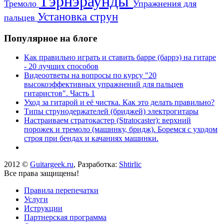
Тэрнэраунды
Тремоло
Упражнения для
Установка струн
пальцев
Популярное на блоге
Как правильно играть и ставить барре (баррэ) на гитаре
- 20 лучших способов
Видеоответы на вопросы по курсу "20
высокоэффективных упражнений для пальцев
гитаристов". Часть 1
Уход за гитарой и её чистка. Как это делать правильно?
Типы струнодержателей (бриджей) электрогитары
Настраиваем стратокастер (Stratocaster): верхний
порожек и тремоло (машинку, бридж). Боремся с уходом
строя при бендах и качаниях машинки.
2012 ©
Guitargeek.ru
, Разработка:
Shtirlic
Все права защищены!
Правила перепечатки
Услуги
Иструкции
Партнерская программа