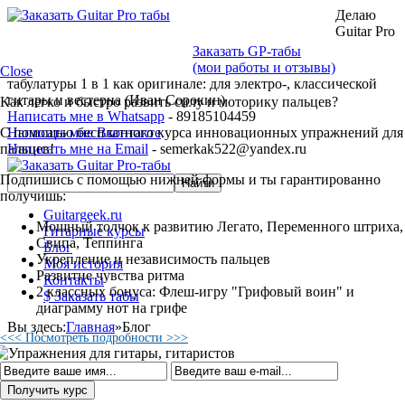
Делаю
Guitar Pro
Заказать GP-табы
(мои работы и отзывы)
Close
табулатуры 1 в 1 как оригинале: для электро-, классической
гитары и вестерна (Иван Сорокин)
Как легко и быстро развить силу и моторику пальцев?
Написать мне в Whatsapp
- 89185104459
С помощью бесплатного курса инновационных упражнений для
Написать мне Вконтакте
пальцев!
Написать мне на Email
- semerkak522@yandex.ru
Подпишись с помощью нижней формы и ты гарантированно
получишь:
Guitargeek.ru
Мощный толчок к развитию Легато, Переменного штриха,
Гитарные курсы
Свипа, Теппинга
Блог
Укрепление и независимость пальцев
Моя история
Развитие чувства ритма
Контакты
2 классных бонуса: Флеш-игру "Грифовый воин" и
$ Заказать табы
диаграмму нот на грифе
Вы здесь:
Главная
»
Блог
<<< Посмотреть подробности >>>
Блог