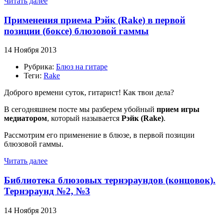
Читать далее
Применения приема Рэйк (Rake) в первой
позиции (боксе) блюзовой гаммы
14 Ноября 2013
Рубрика:
Блюз на гитаре
Теги:
Rake
Доброго времени суток, гитарист! Как твои дела?
В сегодняшнем посте мы разберем убойный
прием игры
медиатором
, который называется
Рэйк (Rake)
.
Рассмотрим его применение в блюзе, в первой позиции
блюзовой гаммы.
Читать далее
Библиотека блюзовых тернэраундов (концовок).
Тернэраунд №2, №3
14 Ноября 2013