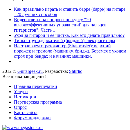
Как правильно играть и ставить барре (баррэ) на гитаре
- 20 лучших способов
Видеоответы на вопросы по курсу "20
высокоэффективных упражнений для пальцев
гитаристов". Часть 1
Уход за гитарой и её чистка. Как это делать правильно?
Типы струнодержателей (бриджей) электрогитары
Настраиваем стратокастер (Stratocaster): верхний
порожек и тремоло (машинку, бридж). Боремся с уходом
строя при бендах и качаниях машинки.
2012 ©
Guitargeek.ru
, Разработка:
Shtirlic
Все права защищены!
Правила перепечатки
Услуги
Иструкции
Партнерская программа
Опрос
Карта сайта
Форум поддержки