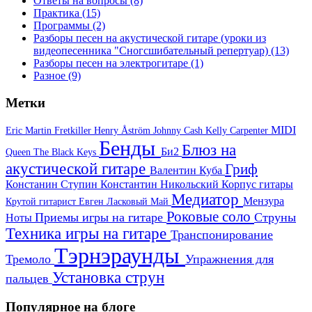
Ответы на вопросы
(8)
Практика
(15)
Программы
(2)
Разборы песен на акустической гитаре (уроки из
видеопесенника "Сногсшибательный репертуар)
(13)
Разборы песен на электрогитаре
(1)
Разное
(9)
Метки
MIDI
Eric Martin
Fretkiller
Henry Åström
Johnny Cash
Kelly Carpenter
Бенды
Блюз на
Би2
Queen
The Black Keys
акустической гитаре
Гриф
Валентин Куба
Констанин Ступин
Константин Никольский
Корпус гитары
Медиатор
Мензура
Крутой гитарист Евген
Ласковый Май
Роковые соло
Приемы игры на гитаре
Струны
Ноты
Техника игры на гитаре
Транспонирование
Тэрнэраунды
Тремоло
Упражнения для
Установка струн
пальцев
Популярное на блоге