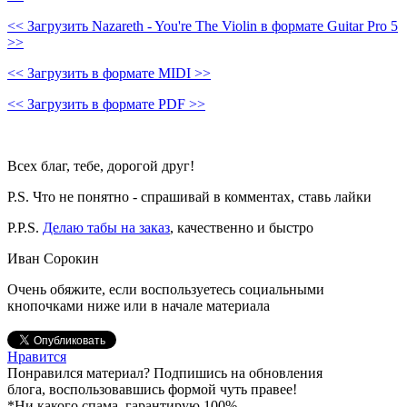
<< Загрузить Nazareth - You're The Violin в формате Guitar Pro 5
>>
<< Загрузить в формате MIDI >>
<< Загрузить в формате PDF >>
Всех благ, тебе, дорогой друг!
P.S. Что не понятно - спрашивай в комментах, ставь лайки
P.P.S.
Делаю табы на заказ
, качественно и быстро
Иван Сорокин
Очень обяжите, если воспользуетесь социальными
кнопочками ниже или в начале материала
Нравится
Понравился материал? Подпишись на обновления
блога, воспользовавшись формой чуть правее!
*Ни какого спама, гарантирую 100%