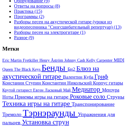
Оборудование
(9)
Ответы на вопросы
(8)
Практика
(15)
Программы
(2)
Разборы песен на акустической гитаре (уроки из
видеопесенника "Сногсшибательный репертуар)
(13)
Разборы песен на электрогитаре
(1)
Разное
(9)
Метки
MIDI
Eric Martin
Fretkiller
Henry Åström
Johnny Cash
Kelly Carpenter
Бенды
Блюз на
Би2
Queen
The Black Keys
акустической гитаре
Гриф
Валентин Куба
Констанин Ступин
Константин Никольский
Корпус гитары
Медиатор
Мензура
Крутой гитарист Евген
Ласковый Май
Роковые соло
Приемы игры на гитаре
Струны
Ноты
Техника игры на гитаре
Транспонирование
Тэрнэраунды
Тремоло
Упражнения для
Установка струн
пальцев