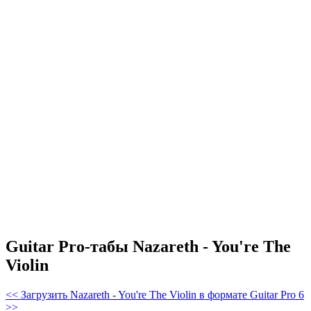
Guitar Pro-табы Nazareth - You're The
Violin
<< Загрузить Nazareth - You're The Violin в формате Guitar Pro 6
>>