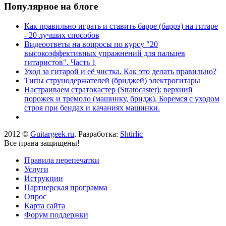
Популярное на блоге
Как правильно играть и ставить барре (баррэ) на гитаре
- 20 лучших способов
Видеоответы на вопросы по курсу "20
высокоэффективных упражнений для пальцев
гитаристов". Часть 1
Уход за гитарой и её чистка. Как это делать правильно?
Типы струнодержателей (бриджей) электрогитары
Настраиваем стратокастер (Stratocaster): верхний
порожек и тремоло (машинку, бридж). Боремся с уходом
строя при бендах и качаниях машинки.
2012 ©
Guitargeek.ru
, Разработка:
Shtirlic
Все права защищены!
Правила перепечатки
Услуги
Иструкции
Партнерская программа
Опрос
Карта сайта
Форум поддержки