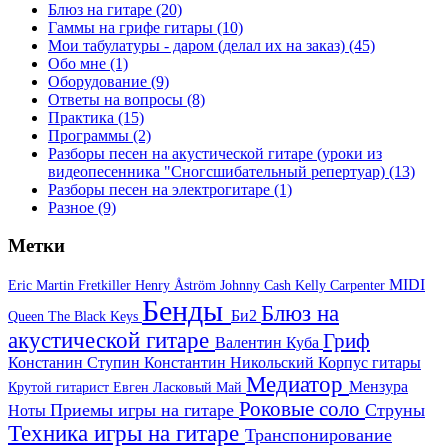
Блюз на гитаре
(20)
Гаммы на грифе гитары
(10)
Мои табулатуры - даром (делал их на заказ)
(45)
Обо мне
(1)
Оборудование
(9)
Ответы на вопросы
(8)
Практика
(15)
Программы
(2)
Разборы песен на акустической гитаре (уроки из
видеопесенника "Сногсшибательный репертуар)
(13)
Разборы песен на электрогитаре
(1)
Разное
(9)
Метки
MIDI
Eric Martin
Fretkiller
Henry Åström
Johnny Cash
Kelly Carpenter
Бенды
Блюз на
Би2
Queen
The Black Keys
акустической гитаре
Гриф
Валентин Куба
Констанин Ступин
Константин Никольский
Корпус гитары
Медиатор
Мензура
Крутой гитарист Евген
Ласковый Май
Роковые соло
Приемы игры на гитаре
Струны
Ноты
Техника игры на гитаре
Транспонирование