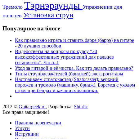
Тэрнэраунды
Тремоло
Упражнения для
Установка струн
пальцев
Популярное на блоге
Как правильно играть и ставить барре (баррэ) на гитаре
- 20 лучших способов
Видеоответы на вопросы по курсу "20
высокоэффективных упражнений для пальцев
гитаристов". Часть 1
Уход за гитарой и её чистка. Как это делать правильно?
Типы струнодержателей (бриджей) электрогитары
Настраиваем стратокастер (Stratocaster): верхний
порожек и тремоло (машинку, бридж). Боремся с уходом
строя при бендах и качаниях машинки.
2012 ©
Guitargeek.ru
, Разработка:
Shtirlic
Все права защищены!
Правила перепечатки
Услуги
Иструкции