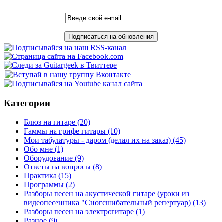
Категории
Блюз на гитаре
(20)
Гаммы на грифе гитары
(10)
Мои табулатуры - даром (делал их на заказ)
(45)
Обо мне
(1)
Оборудование
(9)
Ответы на вопросы
(8)
Практика
(15)
Программы
(2)
Разборы песен на акустической гитаре (уроки из
видеопесенника "Сногсшибательный репертуар)
(13)
Разборы песен на электрогитаре
(1)
Разное
(9)