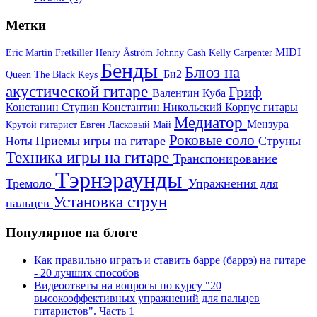
Метки
MIDI
Eric Martin
Fretkiller
Henry Åström
Johnny Cash
Kelly Carpenter
Бенды
Блюз на
Би2
Queen
The Black Keys
акустической гитаре
Гриф
Валентин Куба
Констанин Ступин
Константин Никольский
Корпус гитары
Медиатор
Мензура
Крутой гитарист Евген
Ласковый Май
Роковые соло
Приемы игры на гитаре
Струны
Ноты
Техника игры на гитаре
Транспонирование
Тэрнэраунды
Тремоло
Упражнения для
Установка струн
пальцев
Популярное на блоге
Как правильно играть и ставить барре (баррэ) на гитаре
- 20 лучших способов
Видеоответы на вопросы по курсу "20
высокоэффективных упражнений для пальцев
гитаристов". Часть 1