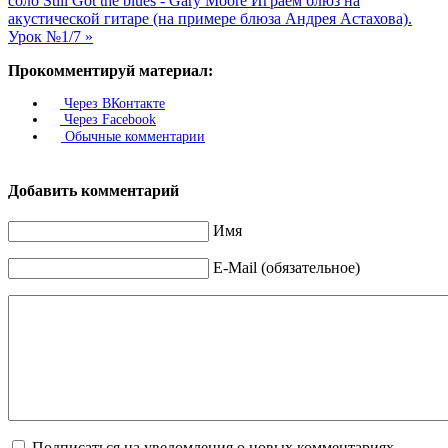
соло Still Got the blues - Gary Moore
Играем блюз на
акустической гитаре (на примере блюза Андрея Астахова).
Урок №1/7 »
Прокомментируй материал:
Через ВКонтакте
Через Facebook
Обычные комментарии
Добавить комментарий
Имя
E-Mail (обязательное)
Подписаться на уведомления о новых комментариях