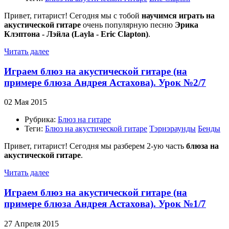
Привет, гитарист! Сегодня мы с тобой
научимся играть на
акустической гитаре
очень популярную песню
Эрика
Клэптона - Лэйла (Layla - Eric Clapton)
.
Читать далее
Играем блюз на акустической гитаре (на
примере блюза Андрея Астахова). Урок №2/7
02 Мая 2015
Рубрика:
Блюз на гитаре
Теги:
Блюз на акустической гитаре
Тэрнэраунды
Бенды
Привет, гитарист! Сегодня мы разберем 2-ую часть
блюза на
акустической гитаре
.
Читать далее
Играем блюз на акустической гитаре (на
примере блюза Андрея Астахова). Урок №1/7
27 Апреля 2015