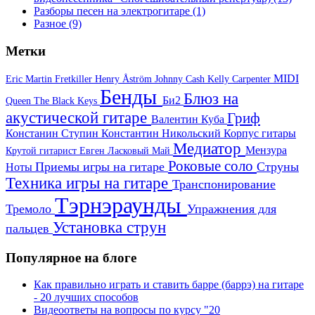
Разборы песен на электрогитаре
(1)
Разное
(9)
Метки
MIDI
Eric Martin
Fretkiller
Henry Åström
Johnny Cash
Kelly Carpenter
Бенды
Блюз на
Би2
Queen
The Black Keys
акустической гитаре
Гриф
Валентин Куба
Констанин Ступин
Константин Никольский
Корпус гитары
Медиатор
Мензура
Крутой гитарист Евген
Ласковый Май
Роковые соло
Приемы игры на гитаре
Струны
Ноты
Техника игры на гитаре
Транспонирование
Тэрнэраунды
Тремоло
Упражнения для
Установка струн
пальцев
Популярное на блоге
Как правильно играть и ставить барре (баррэ) на гитаре
- 20 лучших способов
Видеоответы на вопросы по курсу "20