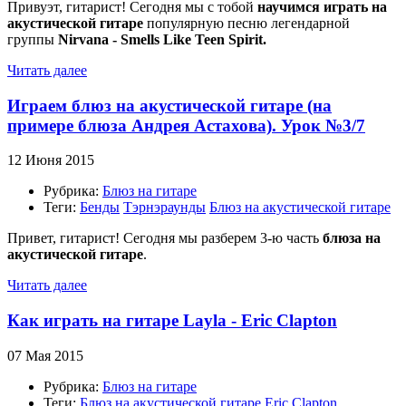
Привуэт, гитарист! Сегодня мы с тобой
научимся играть на
акустической гитаре
популярную песню легендарной
группы
Nirvana - Smells Like Teen Spirit.
Читать далее
Играем блюз на акустической гитаре (на
примере блюза Андрея Астахова). Урок №3/7
12 Июня 2015
Рубрика:
Блюз на гитаре
Теги:
Бенды
Тэрнэраунды
Блюз на акустической гитаре
Привет, гитарист! Сегодня мы разберем 3-ю часть
блюза на
акустической гитаре
.
Читать далее
Как играть на гитаре Layla - Eric Clapton
07 Мая 2015
Рубрика:
Блюз на гитаре
Теги:
Блюз на акустической гитаре
Eric Clapton