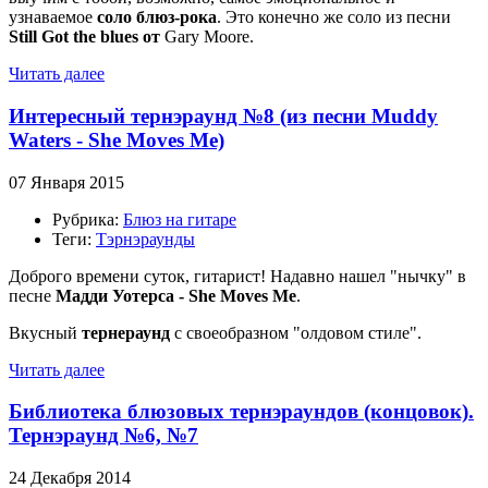
узнаваемое
соло блюз-рока
. Это конечно же соло из песни
Still Got the blues от
Gary Moore.
Читать далее
Интересный тернэраунд №8 (из песни Muddy
Waters - She Moves Me)
07 Января 2015
Рубрика:
Блюз на гитаре
Теги:
Тэрнэраунды
Доброго времени суток, гитарист! Надавно нашел "нычку" в
песне
Мадди Уотерса - She Moves Me
.
Вкусный
тернераунд
с своеобразном "олдовом стиле".
Читать далее
Библиотека блюзовых тернэраундов (концовок).
Тернэраунд №6, №7
24 Декабря 2014