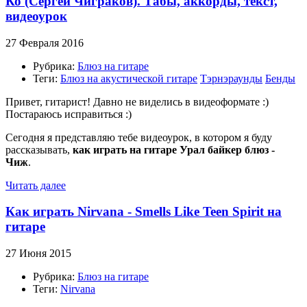
Ко (Сергей Чиграков). Табы, аккорды, текст,
видеоурок
27 Февраля 2016
Рубрика:
Блюз на гитаре
Теги:
Блюз на акустической гитаре
Тэрнэраунды
Бенды
Привет, гитарист! Давно не виделись в видеоформате :)
Постараюсь исправиться :)
Сегодня я представляю тебе видеоурок, в котором я буду
рассказывать,
как играть на гитаре Урал байкер блюз -
Чиж
.
Читать далее
Как играть Nirvana - Smells Like Teen Spirit на
гитаре
27 Июня 2015
Рубрика:
Блюз на гитаре
Теги:
Nirvana