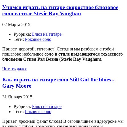
Учимся играть на гитаре скоростное блюзовое
соло в стиле Stevie Ray Vaughan
02 Марта 2015
Рубрика:
Блюз на гитаре
Теги:
Роковые соло
Привет, дорогой, гитарист! Сегодня мы разберем с тобой
пошагово небольшое
соло в стиле выдающегося техасского
блюзмена Стива Рэя Воэна (Stevie Ray Vaughan)
.
Читать далее
Как играть на гитаре соло Still Got the blues -
Gary Moore
31 Января 2015
Рубрика:
Блюз на гитаре
Теги:
Роковые соло
Привет, яросный фанат блюза! В сегодняшнем видеоуроке мы
выучим с тобой, возможно, самое эмоциональное и