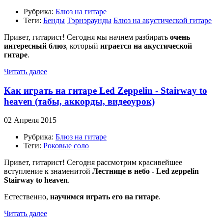
Рубрика:
Блюз на гитаре
Теги:
Бенды
Тэрнэраунды
Блюз на акустической гитаре
Привет, гитарист! Сегодня мы начнем разбирать
очень
интересный блюз
, который
играется на акустической
гитаре
.
Читать далее
Как играть на гитаре Led Zeppelin - Stairway to
heaven (табы, аккорды, видеоурок)
02 Апреля 2015
Рубрика:
Блюз на гитаре
Теги:
Роковые соло
Привет, гитарист! Сегодня рассмотрим красивейшее
вступление к знаменитой
Лестнице в небо - Led zeppelin
Stairway to heaven
.
Естественно,
научимся играть его на гитаре
.
Читать далее