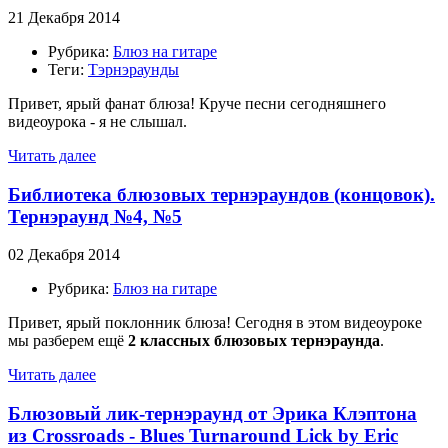
21 Декабря 2014
Рубрика:
Блюз на гитаре
Теги:
Тэрнэраунды
Привет, ярый фанат блюза! Круче песни сегодняшнего
видеоурока - я не слышал.
Читать далее
Библиотека блюзовых тернэраундов (концовок).
Тернэраунд №4, №5
02 Декабря 2014
Рубрика:
Блюз на гитаре
Привет, ярый поклонник блюза! Сегодня в этом видеоуроке
мы разберем ещё
2 классных блюзовых тернэраунда
.
Читать далее
Блюзовый лик-тернэраунд от Эрика Клэптона
из Crossroads - Blues Turnaround Lick by Eric