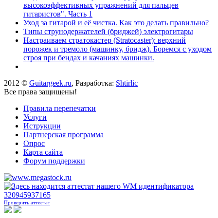
высокоэффективных упражнений для пальцев
гитаристов". Часть 1
Уход за гитарой и её чистка. Как это делать правильно?
Типы струнодержателей (бриджей) электрогитары
Настраиваем стратокастер (Stratocaster): верхний
порожек и тремоло (машинку, бридж). Боремся с уходом
строя при бендах и качаниях машинки.
2012 ©
Guitargeek.ru
, Разработка:
Shtirlic
Все права защищены!
Правила перепечатки
Услуги
Иструкции
Партнерская программа
Опрос
Карта сайта
Форум поддержки
Проверить аттестат