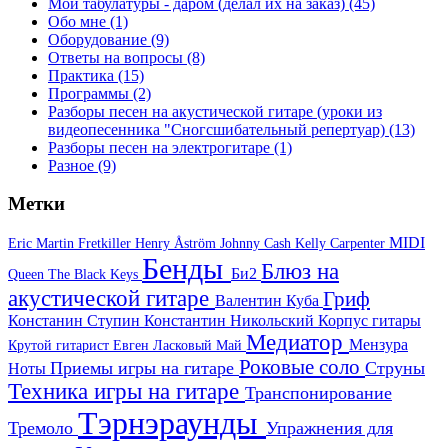
Мои табулатуры - даром (делал их на заказ)
(45)
Обо мне
(1)
Оборудование
(9)
Ответы на вопросы
(8)
Практика
(15)
Программы
(2)
Разборы песен на акустической гитаре (уроки из
видеопесенника "Сногсшибательный репертуар)
(13)
Разборы песен на электрогитаре
(1)
Разное
(9)
Метки
MIDI
Eric Martin
Fretkiller
Henry Åström
Johnny Cash
Kelly Carpenter
Бенды
Блюз на
Би2
Queen
The Black Keys
акустической гитаре
Гриф
Валентин Куба
Констанин Ступин
Константин Никольский
Корпус гитары
Медиатор
Мензура
Крутой гитарист Евген
Ласковый Май
Роковые соло
Приемы игры на гитаре
Струны
Ноты
Техника игры на гитаре
Транспонирование
Тэрнэраунды
Тремоло
Упражнения для