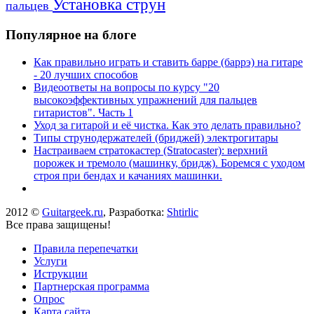
Установка струн
пальцев
Популярное на блоге
Как правильно играть и ставить барре (баррэ) на гитаре
- 20 лучших способов
Видеоответы на вопросы по курсу "20
высокоэффективных упражнений для пальцев
гитаристов". Часть 1
Уход за гитарой и её чистка. Как это делать правильно?
Типы струнодержателей (бриджей) электрогитары
Настраиваем стратокастер (Stratocaster): верхний
порожек и тремоло (машинку, бридж). Боремся с уходом
строя при бендах и качаниях машинки.
2012 ©
Guitargeek.ru
, Разработка:
Shtirlic
Все права защищены!
Правила перепечатки
Услуги
Иструкции
Партнерская программа
Опрос
Карта сайта