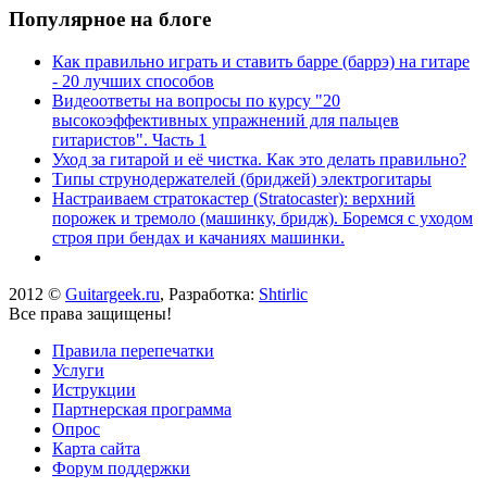
Популярное на блоге
Как правильно играть и ставить барре (баррэ) на гитаре
- 20 лучших способов
Видеоответы на вопросы по курсу "20
высокоэффективных упражнений для пальцев
гитаристов". Часть 1
Уход за гитарой и её чистка. Как это делать правильно?
Типы струнодержателей (бриджей) электрогитары
Настраиваем стратокастер (Stratocaster): верхний
порожек и тремоло (машинку, бридж). Боремся с уходом
строя при бендах и качаниях машинки.
2012 ©
Guitargeek.ru
, Разработка:
Shtirlic
Все права защищены!
Правила перепечатки
Услуги
Иструкции
Партнерская программа
Опрос
Карта сайта
Форум поддержки