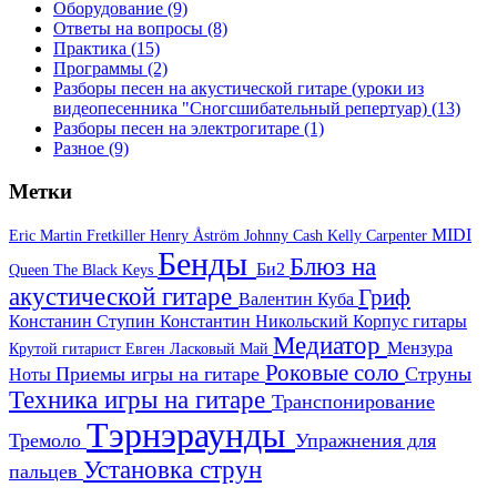
Оборудование
(9)
Ответы на вопросы
(8)
Практика
(15)
Программы
(2)
Разборы песен на акустической гитаре (уроки из
видеопесенника "Сногсшибательный репертуар)
(13)
Разборы песен на электрогитаре
(1)
Разное
(9)
Метки
MIDI
Eric Martin
Fretkiller
Henry Åström
Johnny Cash
Kelly Carpenter
Бенды
Блюз на
Би2
Queen
The Black Keys
акустической гитаре
Гриф
Валентин Куба
Констанин Ступин
Константин Никольский
Корпус гитары
Медиатор
Мензура
Крутой гитарист Евген
Ласковый Май
Роковые соло
Приемы игры на гитаре
Струны
Ноты
Техника игры на гитаре
Транспонирование
Тэрнэраунды
Тремоло
Упражнения для
Установка струн
пальцев