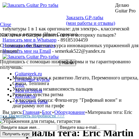
Делаю
Guitar Pro
Заказать GP-табы
(мои работы и отзывы)
Close
табулатуры 1 в 1 как оригинале: для электро-, классической
гитары и вестерна (Иван Сорокин)
Как легко и быстро развить силу и моторику пальцев?
Написать мне в Whatsapp
- 89185104459
С помощью бесплатного курса инновационных упражнений для
Написать мне Вконтакте
пальцев!
Написать мне на Email
- semerkak522@yandex.ru
Подпишись с помощью нижней формы и ты гарантированно
получишь:
Guitargeek.ru
Мощный толчок к развитию Легато, Переменного штриха,
Гитарные курсы
Свипа, Теппинга
Блог
Укрепление и независимость пальцев
Моя история
Развитие чувства ритма
Контакты
2 классных бонуса: Флеш-игру "Грифовый воин" и
$ Заказать табы
диаграмму нот на грифе
Вы здесь:
Главная
»
Блог
»
Оборудование
»
Материалы тега: Eric
<<< Посмотреть подробности >>>
Martin
Материалы тега: Eric Martin