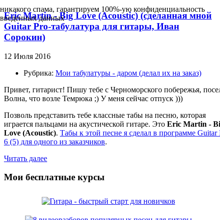
никакого спама, гарантируем 100%-ую конфиденциальность
Eric Martin - Big Love (Acoustic) (сделанная мной
введенных данных
Guitar Pro-табулатура для гитары, Иван
Сорокин)
12 Июля 2016
Рубрика:
Мои табулатуры - даром (делал их на заказ)
Привет, гитарист! Пишу тебе с Черноморского побережья, посе
Волна, что возле Темрюка ;) У меня сейчас отпуск )))
Позволь представить тебе классные табы на песню, которая
играется пальцами на акустической гитаре. Это
Eric Martin - B
Love (Acoustic)
.
Табы к этой песне я сделал в программе Guitar 
6 (5) для одного из заказчиков
.
Читать далее
Мои бесплатные курсы