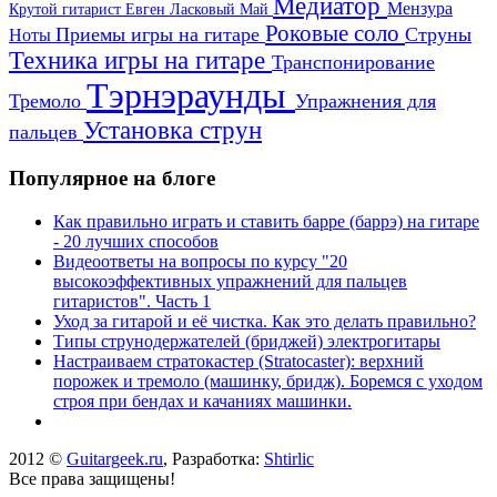
Медиатор
Мензура
Крутой гитарист Евген
Ласковый Май
Роковые соло
Приемы игры на гитаре
Струны
Ноты
Техника игры на гитаре
Транспонирование
Тэрнэраунды
Тремоло
Упражнения для
Установка струн
пальцев
Популярное на блоге
Как правильно играть и ставить барре (баррэ) на гитаре
- 20 лучших способов
Видеоответы на вопросы по курсу "20
высокоэффективных упражнений для пальцев
гитаристов". Часть 1
Уход за гитарой и её чистка. Как это делать правильно?
Типы струнодержателей (бриджей) электрогитары
Настраиваем стратокастер (Stratocaster): верхний
порожек и тремоло (машинку, бридж). Боремся с уходом
строя при бендах и качаниях машинки.
2012 ©
Guitargeek.ru
, Разработка:
Shtirlic
Все права защищены!