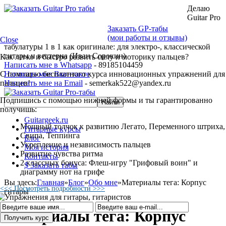
Делаю
Guitar Pro
Заказать GP-табы
(мои работы и отзывы)
Close
табулатуры 1 в 1 как оригинале: для электро-, классической
гитары и вестерна (Иван Сорокин)
Как легко и быстро развить силу и моторику пальцев?
Написать мне в Whatsapp
- 89185104459
С помощью бесплатного курса инновационных упражнений для
Написать мне Вконтакте
пальцев!
Написать мне на Email
- semerkak522@yandex.ru
Подпишись с помощью нижней формы и ты гарантированно
получишь:
Guitargeek.ru
Мощный толчок к развитию Легато, Переменного штриха,
Гитарные курсы
Свипа, Теппинга
Блог
Укрепление и независимость пальцев
Моя история
Развитие чувства ритма
Контакты
2 классных бонуса: Флеш-игру "Грифовый воин" и
$ Заказать табы
диаграмму нот на грифе
Вы здесь:
Главная
»
Блог
»
Обо мне
»
Материалы тега: Корпус
<<< Посмотреть подробности >>>
гитары
Материалы тега: Корпус