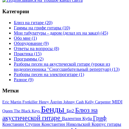
Категории
Блюз на гитаре
(20)
Гаммы на грифе гитары
(10)
Мои табулатуры - даром (делал их на заказ)
(45)
Обо мне
(1)
Оборудование
(9)
Ответы на вопросы
(8)
Практика
(15)
Программы
(2)
Разборы песен на акустической гитаре (уроки из
видеопесенника "Сногсшибательный репертуар)
(13)
Разборы песен на электрогитаре
(1)
Разное
(9)
Метки
MIDI
Eric Martin
Fretkiller
Henry Åström
Johnny Cash
Kelly Carpenter
Бенды
Блюз на
Би2
Queen
The Black Keys
акустической гитаре
Гриф
Валентин Куба
Констанин Ступин
Константин Никольский
Корпус гитары