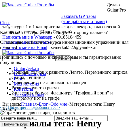
Делаю
Guitar Pro
Заказать GP-табы
(мои работы и отзывы)
Close
табулатуры 1 в 1 как оригинале: для электро-, классической
гитары и вестерна (Иван Сорокин)
Как легко и быстро развить силу и моторику пальцев?
Написать мне в Whatsapp
- 89185104459
С помощью бесплатного курса инновационных упражнений для
Написать мне Вконтакте
пальцев!
Написать мне на Email
- semerkak522@yandex.ru
Подпишись с помощью нижней формы и ты гарантированно
получишь:
Guitargeek.ru
Мощный толчок к развитию Легато, Переменного штриха,
Гитарные курсы
Свипа, Теппинга
Блог
Укрепление и независимость пальцев
Моя история
Развитие чувства ритма
Контакты
2 классных бонуса: Флеш-игру "Грифовый воин" и
$ Заказать табы
диаграмму нот на грифе
Вы здесь:
Главная
»
Блог
»
Обо мне
»
Материалы тега: Henry
<<< Посмотреть подробности >>>
Åström
Материалы тега: Henry