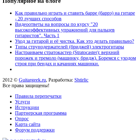
Популярное на блоге
Как правильно играть и ставить барре (баррэ) на гитаре
- 20 лучших способов
Видеоответы на вопросы по курсу "20
высокоэффективных упражнений для пальцев
гитаристов". Часть 1
Уход за гитарой и её чистка. Как это делать правильно?
Типы струнодержателей (бриджей) электрогитары
Настраиваем стратокастер (Stratocaster): верхний
порожек и тремоло (машинку, бридж). Боремся с уходом
строя при бендах и качаниях машинки.
2012 ©
Guitargeek.ru
, Разработка:
Shtirlic
Все права защищены!
Правила перепечатки
Услуги
Иструкции
Партнерская программа
Опрос
Карта сайта
Форум поддержки