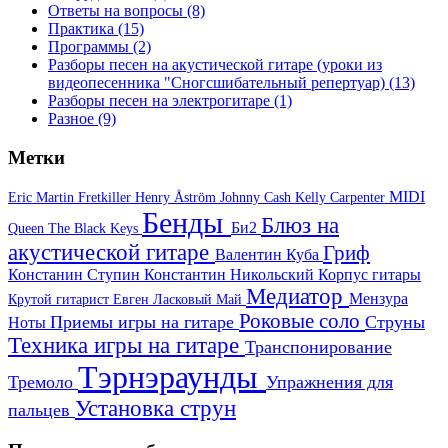
Ответы на вопросы
(8)
Практика
(15)
Программы
(2)
Разборы песен на акустической гитаре (уроки из
видеопесенника "Сногсшибательный репертуар)
(13)
Разборы песен на электрогитаре
(1)
Разное
(9)
Метки
MIDI
Eric Martin
Fretkiller
Henry Åström
Johnny Cash
Kelly Carpenter
Бенды
Блюз на
Би2
Queen
The Black Keys
акустической гитаре
Гриф
Валентин Куба
Констанин Ступин
Константин Никольский
Корпус гитары
Медиатор
Мензура
Крутой гитарист Евген
Ласковый Май
Роковые соло
Приемы игры на гитаре
Струны
Ноты
Техника игры на гитаре
Транспонирование
Тэрнэраунды
Тремоло
Упражнения для
Установка струн
пальцев