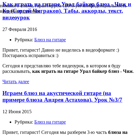
Как играть на гитаре Урал байкер блюз - Чиж и
никакого спама, гарантируем 100%-ую конфиденциальность
Ко (Сергей Чиграков). Табы, аккорды, текст,
введенных данных
видеоурок
27 Февраля 2016
Рубрика:
Блюз на гитаре
Привет, гитарист! Давно не виделись в видеоформате :)
Постараюсь исправиться :)
Сегодня я представляю тебе видеоурок, в котором я буду
рассказывать,
как играть на гитаре Урал байкер блюз - Чиж
.
Читать далее
Играем блюз на акустической гитаре (на
примере блюза Андрея Астахова). Урок №3/7
12 Июня 2015
Рубрика:
Блюз на гитаре
Привет, гитарист! Сегодня мы разберем 3-ю часть
блюза на