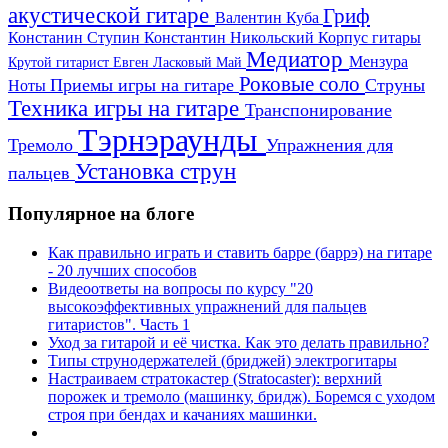
акустической гитаре
Гриф
Валентин Куба
Констанин Ступин
Константин Никольский
Корпус гитары
Медиатор
Мензура
Крутой гитарист Евген
Ласковый Май
Роковые соло
Приемы игры на гитаре
Струны
Ноты
Техника игры на гитаре
Транспонирование
Тэрнэраунды
Тремоло
Упражнения для
Установка струн
пальцев
Популярное на блоге
Как правильно играть и ставить барре (баррэ) на гитаре
- 20 лучших способов
Видеоответы на вопросы по курсу "20
высокоэффективных упражнений для пальцев
гитаристов". Часть 1
Уход за гитарой и её чистка. Как это делать правильно?
Типы струнодержателей (бриджей) электрогитары
Настраиваем стратокастер (Stratocaster): верхний
порожек и тремоло (машинку, бридж). Боремся с уходом
строя при бендах и качаниях машинки.