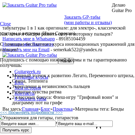
Делаю
Guitar Pro
Заказать GP-табы
(мои работы и отзывы)
Close
табулатуры 1 в 1 как оригинале: для электро-, классической
гитары и вестерна (Иван Сорокин)
Как легко и быстро развить силу и моторику пальцев?
Написать мне в Whatsapp
- 89185104459
С помощью бесплатного курса инновационных упражнений для
Написать мне Вконтакте
пальцев!
Написать мне на Email
- semerkak522@yandex.ru
Подпишись с помощью нижней формы и ты гарантированно
получишь:
Guitargeek.ru
Мощный толчок к развитию Легато, Переменного штриха,
Гитарные курсы
Свипа, Теппинга
Блог
Укрепление и независимость пальцев
Моя история
Развитие чувства ритма
Контакты
2 классных бонуса: Флеш-игру "Грифовый воин" и
$ Заказать табы
диаграмму нот на грифе
Вы здесь:
Главная
»
Блог
»
Практика
»
Материалы тега: Бенды
<<< Посмотреть подробности >>>
Материалы тега: Бенды