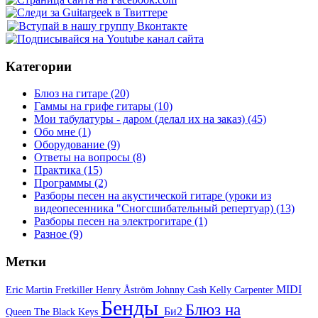
Категории
Блюз на гитаре
(20)
Гаммы на грифе гитары
(10)
Мои табулатуры - даром (делал их на заказ)
(45)
Обо мне
(1)
Оборудование
(9)
Ответы на вопросы
(8)
Практика
(15)
Программы
(2)
Разборы песен на акустической гитаре (уроки из
видеопесенника "Сногсшибательный репертуар)
(13)
Разборы песен на электрогитаре
(1)
Разное
(9)
Метки
MIDI
Eric Martin
Fretkiller
Henry Åström
Johnny Cash
Kelly Carpenter
Бенды
Блюз на
Би2
Queen
The Black Keys