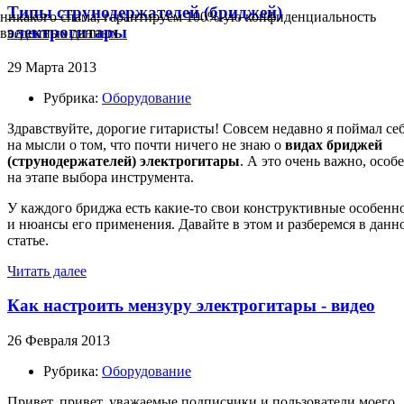
Типы струнодержателей (бриджей)
никакого спама, гарантируем 100%-ую конфиденциальность
электрогитары
введенных данных
29 Марта 2013
Рубрика:
Оборудование
Здравствуйте, дорогие гитаристы! Совсем недавно я поймал се
на мысли о том, что почти ничего не знаю о
видах бриджей
(струнодержателей) электрогитары
. А это очень важно, особ
на этапе выбора инструмента.
У каждого бриджа есть какие-то свои конструктивные особенн
и нюансы его применения. Давайте в этом и разберемся в данн
статье.
Читать далее
Как настроить мензуру электрогитары - видео
26 Февраля 2013
Рубрика:
Оборудование
Привет, привет, уважаемые подписчики и пользователи моего