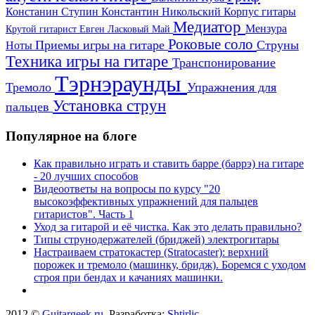
Констанин Ступин
Константин Никольский
Корпус гитары
Медиатор
Мензура
Крутой гитарист Евген
Ласковый Май
Роковые соло
Приемы игры на гитаре
Струны
Ноты
Техника игры на гитаре
Транспонирование
Тэрнэраунды
Тремоло
Упражнения для
Установка струн
пальцев
Популярное на блоге
Как правильно играть и ставить барре (баррэ) на гитаре
- 20 лучших способов
Видеоответы на вопросы по курсу "20
высокоэффективных упражнений для пальцев
гитаристов". Часть 1
Уход за гитарой и её чистка. Как это делать правильно?
Типы струнодержателей (бриджей) электрогитары
Настраиваем стратокастер (Stratocaster): верхний
порожек и тремоло (машинку, бридж). Боремся с уходом
строя при бендах и качаниях машинки.
2012 ©
Guitargeek.ru
, Разработка:
Shtirlic