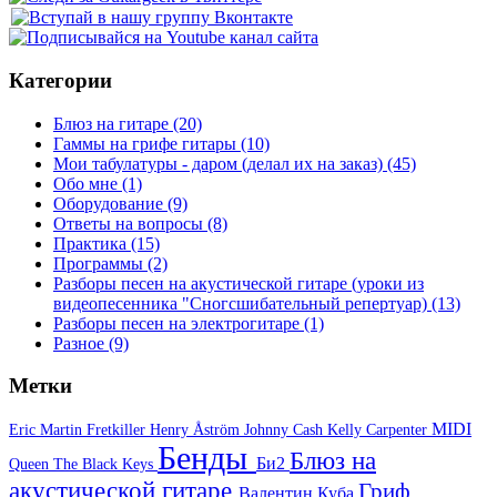
Категории
Блюз на гитаре
(20)
Гаммы на грифе гитары
(10)
Мои табулатуры - даром (делал их на заказ)
(45)
Обо мне
(1)
Оборудование
(9)
Ответы на вопросы
(8)
Практика
(15)
Программы
(2)
Разборы песен на акустической гитаре (уроки из
видеопесенника "Сногсшибательный репертуар)
(13)
Разборы песен на электрогитаре
(1)
Разное
(9)
Метки
MIDI
Eric Martin
Fretkiller
Henry Åström
Johnny Cash
Kelly Carpenter
Бенды
Блюз на
Би2
Queen
The Black Keys
акустической гитаре
Гриф
Валентин Куба