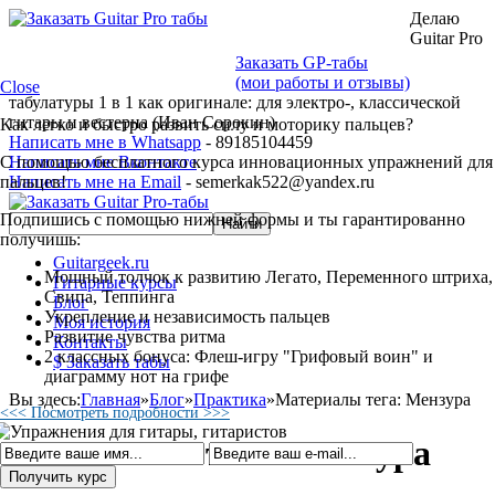
Делаю
Guitar Pro
Заказать GP-табы
(мои работы и отзывы)
Close
табулатуры 1 в 1 как оригинале: для электро-, классической
гитары и вестерна (Иван Сорокин)
Как легко и быстро развить силу и моторику пальцев?
Написать мне в Whatsapp
- 89185104459
С помощью бесплатного курса инновационных упражнений для
Написать мне Вконтакте
пальцев!
Написать мне на Email
- semerkak522@yandex.ru
Подпишись с помощью нижней формы и ты гарантированно
получишь:
Guitargeek.ru
Мощный толчок к развитию Легато, Переменного штриха,
Гитарные курсы
Свипа, Теппинга
Блог
Укрепление и независимость пальцев
Моя история
Развитие чувства ритма
Контакты
2 классных бонуса: Флеш-игру "Грифовый воин" и
$ Заказать табы
диаграмму нот на грифе
Вы здесь:
Главная
»
Блог
»
Практика
»
Материалы тега: Мензура
<<< Посмотреть подробности >>>
Материалы тега: Мензура