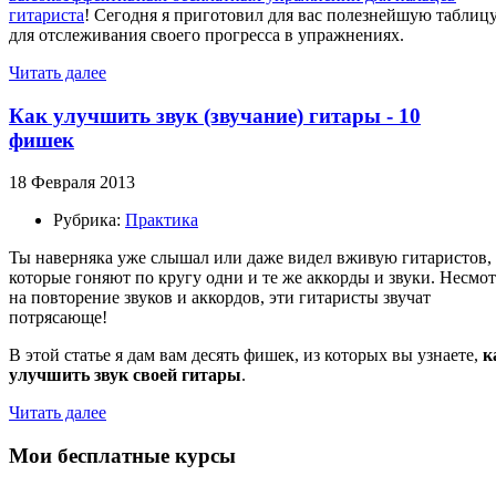
гитариста
! Сегодня я приготовил для вас полезнейшую таблиц
для отслеживания своего прогресса в упражнениях.
Читать далее
Как улучшить звук (звучание) гитары - 10
фишек
18 Февраля 2013
Рубрика:
Практика
Ты наверняка уже слышал или даже видел вживую гитаристов,
которые гоняют по кругу одни и те же аккорды и звуки. Несмо
на повторение звуков и аккордов, эти гитаристы звучат
потрясающе!
В этой статье я дам вам десять фишек, из которых вы узнаете,
к
улучшить звук своей гитары
.
Читать далее
Мои бесплатные курсы