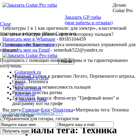
Делаю
Guitar Pro
Заказать GP-табы
(мои работы и отзывы)
Close
табулатуры 1 в 1 как оригинале: для электро-, классической
гитары и вестерна (Иван Сорокин)
Как легко и быстро развить силу и моторику пальцев?
Написать мне в Whatsapp
- 89185104459
С помощью бесплатного курса инновационных упражнений для
Написать мне Вконтакте
пальцев!
Написать мне на Email
- semerkak522@yandex.ru
Подпишись с помощью нижней формы и ты гарантированно
получишь:
Guitargeek.ru
Мощный толчок к развитию Легато, Переменного штриха,
Гитарные курсы
Свипа, Теппинга
Блог
Укрепление и независимость пальцев
Моя история
Развитие чувства ритма
Контакты
2 классных бонуса: Флеш-игру "Грифовый воин" и
$ Заказать табы
диаграмму нот на грифе
Вы здесь:
Главная
»
Блог
»
Практика
»
Материалы тега: Техника
<<< Посмотреть подробности >>>
игры на гитаре
Материалы тега: Техника