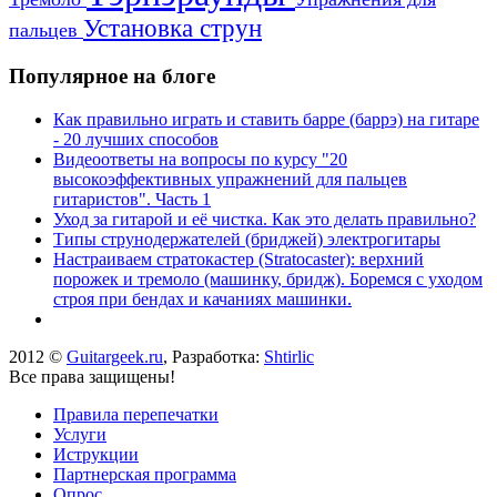
Установка струн
пальцев
Популярное на блоге
Как правильно играть и ставить барре (баррэ) на гитаре
- 20 лучших способов
Видеоответы на вопросы по курсу "20
высокоэффективных упражнений для пальцев
гитаристов". Часть 1
Уход за гитарой и её чистка. Как это делать правильно?
Типы струнодержателей (бриджей) электрогитары
Настраиваем стратокастер (Stratocaster): верхний
порожек и тремоло (машинку, бридж). Боремся с уходом
строя при бендах и качаниях машинки.
2012 ©
Guitargeek.ru
, Разработка:
Shtirlic
Все права защищены!
Правила перепечатки
Услуги
Иструкции
Партнерская программа
Опрос