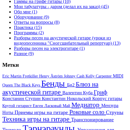
Гаммы на грифе гитары
(10)
Мои табулатуры - даром (делал их на заказ)
(45)
Обо мне
(1)
Оборудование
(9)
Ответы на вопросы
(8)
Практика
(15)
Программы
(2)
Разборы песен на акустической гитаре (уроки из
видеопесенника "Сногсшибательный репертуар)
(13)
Разборы песен на электрогитаре
(1)
Разное
(9)
Метки
MIDI
Eric Martin
Fretkiller
Henry Åström
Johnny Cash
Kelly Carpenter
Бенды
Блюз на
Би2
Queen
The Black Keys
акустической гитаре
Гриф
Валентин Куба
Констанин Ступин
Константин Никольский
Корпус гитары
Медиатор
Мензура
Крутой гитарист Евген
Ласковый Май
Роковые соло
Приемы игры на гитаре
Струны
Ноты
Техника игры на гитаре
Транспонирование
Тэрнэраунды
Тремоло
Упражнения для