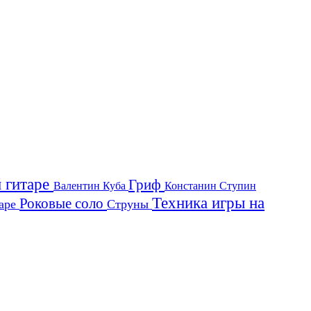
й гитаре
Гриф
Валентин Куба
Констанин Ступин
Техника игры на
Роковые соло
таре
Струны