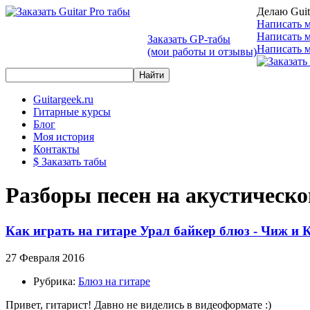
Делаю Guit
Написать м
Написать 
Заказать GP-табы
Написать м
(мои работы и отзывы)
Guitargeek.ru
Гитарные курсы
Блог
Моя история
Контакты
$ Заказать табы
Разборы песен на акустическо
Как играть на гитаре Урал байкер блюз - Чиж и К
27 Февраля 2016
Рубрика:
Блюз на гитаре
Привет, гитарист! Давно не виделись в видеоформате :)