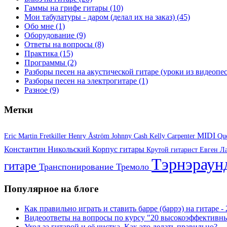
Гаммы на грифе гитары
(10)
Мои табулатуры - даром (делал их на заказ)
(45)
Обо мне
(1)
Оборудование
(9)
Ответы на вопросы
(8)
Практика
(15)
Программы
(2)
Разборы песен на акустической гитаре (уроки из видеоп
Разборы песен на электрогитаре
(1)
Разное
(9)
Метки
MIDI
Eric Martin
Fretkiller
Henry Åström
Johnny Cash
Kelly Carpenter
Qu
Константин Никольский
Корпус гитары
Крутой гитарист Евген
Л
Тэрнэрау
гитаре
Транспонирование
Тремоло
Популярное на блоге
Как правильно играть и ставить барре (баррэ) на гитаре 
Видеоответы на вопросы по курсу "20 высокоэффективны
Уход за гитарой и её чистка. Как это делать правильно?