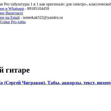
ar Pro табулатуры 1 в 1 как оригинале: для электро-, классическ
не в Whatsapp
- 89185104459
мне Вконтакте
не на Email
- semerkak522@yandex.ru
й гитаре
о (Сергей Чиграков). Табы, аккорды, текст, видео