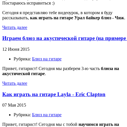
Постараюсь исправиться :)
Сегодня я представляю тебе видеоурок, в котором я буду
рассказывать,
как играть на гитаре Урал байкер блюз - Чиж
.
Читать далее
Играем блюз на акустической гитаре (на примере
12 Июня 2015
Рубрика:
Блюз на гитаре
Привет, гитарист! Сегодня мы разберем 3-ю часть
блюза на
акустической гитаре
.
Читать далее
Как играть на гитаре Layla - Eric Clapton
07 Мая 2015
Рубрика:
Блюз на гитаре
Привет, гитарист! Сегодня мы с тобой
научимся играть на