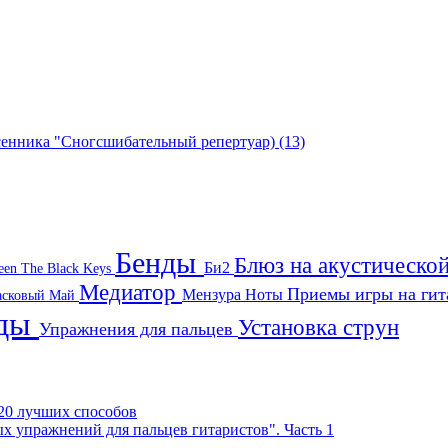
есенника "Сногсшибательный репертуар)
(13)
Бенды
Блюз на акустическо
Би2
een
The Black Keys
Медиатор
Приемы игры на ги
Мензура
Ноты
асковый Май
нды
Установка струн
Упражнения для пальцев
- 20 лучших способов
х упражнений для пальцев гитаристов". Часть 1