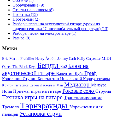
Обо мне
(1)
Оборудование
(9)
Ответы на вопросы
(8)
Практика
(15)
Программы
(2)
Разборы песен на акустической гитаре (уроки из
видеопесенника "Сногсшибательный репертуар)
(13)
Разборы песен на электрогитаре
(1)
Разное
(9)
Метки
MIDI
Eric Martin
Fretkiller
Henry Åström
Johnny Cash
Kelly Carpenter
Бенды
Блюз на
Би2
Queen
The Black Keys
акустической гитаре
Гриф
Валентин Куба
Констанин Ступин
Константин Никольский
Корпус гитары
Медиатор
Мензура
Крутой гитарист Евген
Ласковый Май
Роковые соло
Приемы игры на гитаре
Струны
Ноты
Техника игры на гитаре
Транспонирование
Тэрнэраунды
Тремоло
Упражнения для
Установка струн
пальцев