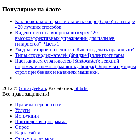
Популярное на блоге
Как правильно играть и ставить барре (баррэ) на гитаре
- 20 лучших способов
Видеоответы на вопросы по курсу "20
высокоэффективных упражнений для пальцев
гитаристов". Часть 1
Уход за гитарой и её чистка. Как это делать правильно?
Типы струнодержателей (бриджей) электрогитары
Настраиваем стратокастер (Stratocaster): верхний
порожек и тремоло (машинку, бридж). Боремся с уходом
строя при бендах и качаниях машинки.
2012 ©
Guitargeek.ru
, Разработка:
Shtirlic
Все права защищены!
Правила перепечатки
Услуги
Иструкции
Партнерская программа
Опрос
Карта сайта
Форум поддержки