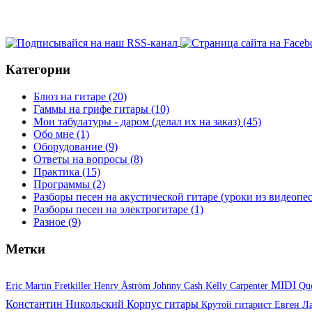
Категории
Блюз на гитаре
(20)
Гаммы на грифе гитары
(10)
Мои табулатуры - даром (делал их на заказ)
(45)
Обо мне
(1)
Оборудование
(9)
Ответы на вопросы
(8)
Практика
(15)
Программы
(2)
Разборы песен на акустической гитаре (уроки из видеоп
Разборы песен на электрогитаре
(1)
Разное
(9)
Метки
MIDI
Eric Martin
Fretkiller
Henry Åström
Johnny Cash
Kelly Carpenter
Qu
Константин Никольский
Корпус гитары
Крутой гитарист Евген
Л