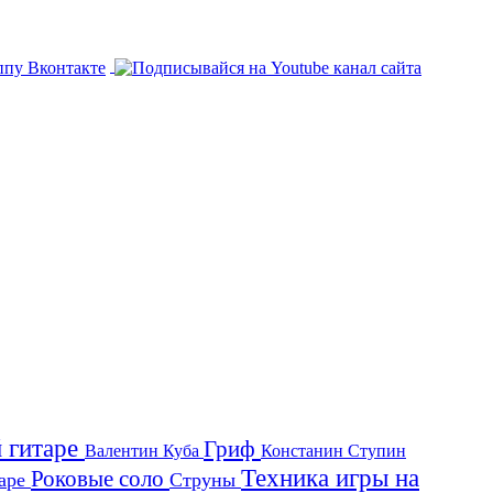
й гитаре
Гриф
Валентин Куба
Констанин Ступин
Техника игры на
Роковые соло
таре
Струны