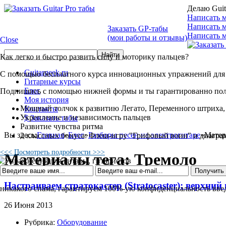
Делаю Guit
Написать м
Написать 
Заказать GP-табы
Написать м
(мои работы и отзывы)
Close
Как легко и быстро развить силу и моторику пальцев?
Guitargeek.ru
С помощью бесплатного курса инновационных упражнений для 
Гитарные курсы
Блог
Подпишись с помощью нижней формы и ты гарантированно по
Моя история
Мощный толчок к развитию Легато, Переменного штриха,
Контакты
Укрепление и независимость пальцев
$ Заказать табы
Развитие чувства ритма
Вы здесь:
Главная
»
Блог
»
Разборы песен на электрогитаре
»
Матер
2 классных бонуса: Флеш-игру "Грифовый воин" и диагра
<<< Посмотреть подробности >>>
Материалы тега: Тремоло
Настраиваем стратокастер (Stratocaster): верхни
никакого спама, гарантируем 100%-ую конфиденциальность вв
26 Июня 2013
Рубрика:
Оборудование