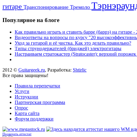
Тэрнэрау
гитаре
Транспонирование
Тремоло
Популярное на блоге
Как правильно играть и ставить барре (баррэ) на гитаре 
Видеоответы на вопросы по курсу "20 высокоэффективны
Уход за гитарой и её чистка. Как это делать правильно?
Типы струнодержателей (бриджей) электрогитары
Настраиваем стратокастер (Stratocaster): верхний пороже
2012 ©
Guitargeek.ru
, Разработка:
Shtirlic
Все права защищены!
Правила перепечатки
Услуги
Иструкции
Партнерская программа
Опрос
Карта сайта
Форум поддержки
Проверить аттестат