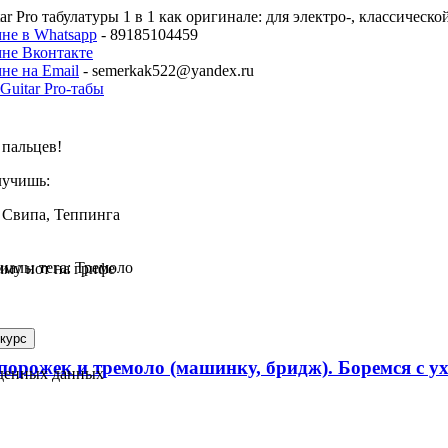
ar Pro табулатуры 1 в 1 как оригинале: для электро-, классическ
не в Whatsapp
- 89185104459
мне Вконтакте
не на Email
- semerkak522@yandex.ru
пальцев!
лучишь:
 Свипа, Теппинга
иалы тега: Тремоло
мму нот на грифе
й порожек и тремоло (машинку, бридж). Боремся с 
еденных данных