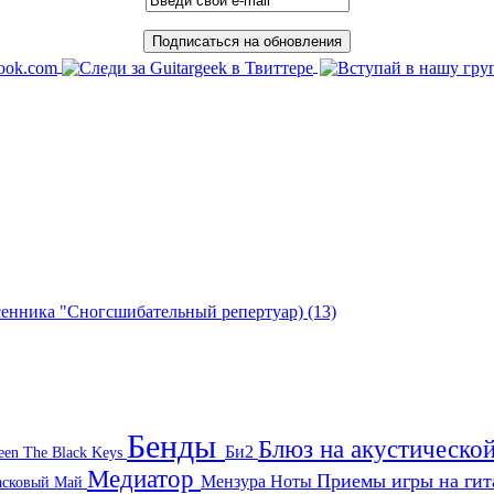
есенника "Сногсшибательный репертуар)
(13)
Бенды
Блюз на акустическо
Би2
een
The Black Keys
Медиатор
Приемы игры на ги
Мензура
Ноты
асковый Май