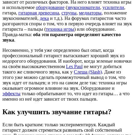
зависит от различных факторов. На него влияет техника игры
и используемое
оборудование
(
звукосниматели
,
усилители
,
гитара,
гитарная древесина
,
струны
,
медиаторы
, положение
звукоснимателей,
дека
и т.д.). На форумах гитаристов часто
разгораются споры о том, что в первую очередь влияет на звук
гитариста – пальцы (
техника игры
) или оборудование.
Правда-матка:
оба эти параметра определяют качество
звука
.
Несомненно, у тебя уже определенно был опыт, когда
профессиональный гитарист вытаскивает хороший звук из
недорогого оборудования. И наоборот, когда зеленые новички
на своём высококачественном
Les Paul
не могут добиться
такого же сливочного звука, как у
Слеша (Slash)
. Даже из
этого уже можно сделать промежуточный вывод о том, что
звук идет от пальцев; и это на самом деле так: техника игры
оказывает огромное влияние на звук. Оборудование и
эффекты
только обрабатывают то, что идет из гитары… а что
именно из неё идет зависит от твоих пальцев.
Как улучшить звучание гитары?
Если быть кратким: только экспериментируя. Каждый
гитарист должен стремиться развивать свой собственный