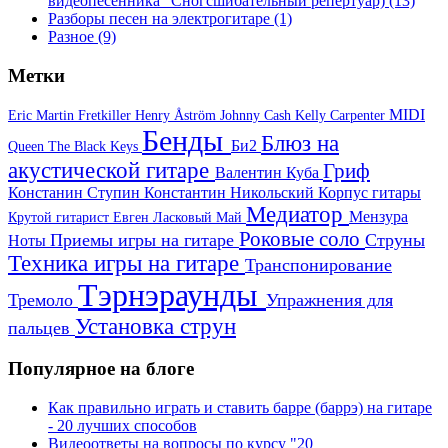
видеопесенника "Сногсшибательный репертуар)
(13)
Разборы песен на электрогитаре
(1)
Разное
(9)
Метки
MIDI
Eric Martin
Fretkiller
Henry Åström
Johnny Cash
Kelly Carpenter
Бенды
Блюз на
Би2
Queen
The Black Keys
акустической гитаре
Гриф
Валентин Куба
Констанин Ступин
Константин Никольский
Корпус гитары
Медиатор
Мензура
Крутой гитарист Евген
Ласковый Май
Роковые соло
Приемы игры на гитаре
Струны
Ноты
Техника игры на гитаре
Транспонирование
Тэрнэраунды
Тремоло
Упражнения для
Установка струн
пальцев
Популярное на блоге
Как правильно играть и ставить барре (баррэ) на гитаре
- 20 лучших способов
Видеоответы на вопросы по курсу "20