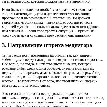
ты играешь соло, которые должны звучать энергично.
Если быть кратким, то пробуй это делать! Жесткая атака
творит настоящие чудеса и делает твою музыку чище,
прозрачнее и выразительнее. Естественно, ты должен
запомнить, что динамика – важнейшая составная часть
хорошей музыки, но: сильная атака дается намного труднее,
чем мягкая и … если того требует ситуация… применяй
жесткую атаку и открывай прекрасный мир динамики.
3. Направление штриха медиатора
Ты играешь всё переменным штрихом, так как
штрихи
медиатором
сверху накладывают ограничения по скорости…
Всё верно, но тогда, в качестве эксперимента, поиграй
роковые рифы следующим образом: сначала поиграй их
переменным штрихом, а затем только штрихом сверху. Ах да,
скажешь ты, второй вариант несколько энергичнее, точнее и
жестче. Это происходит от того, что твои штрихи сверху -
всегда жестче штрихов снизу.
Это не означает, что ты всегда должен играть только
штрихами сверху… но ты должен усвоить этот опыт для того,
чтобы в последствии мог решить, какая техника штриха для
каких рифов/ликов подходит лучше всего.