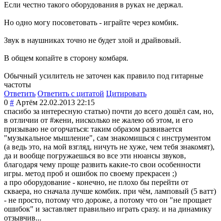
Если честно такого оборудования в руках не держал.
Но одно могу посоветовать - играйте через комбик.
Звук в наушниках точно не будет злой и драйвовый.
В общем копайте в сторону комбаря.
Обычный усилитель не заточен как правило под гитарные
частоты
Ответить
Ответить с цитатой
Цитировать
0
#
Артём
22.02.2013 22:15
спасибо за интересную статью) почти до всего дошёл сам, но,
в отличии от #жени, нисколько не жалею об этом, и его
призываю не огорчаться: таким образом развивается
"музыкальное мышление", сам знакомишься с инструментом
(а ведь это, на мой взгляд, ничуть не хуже, чем тебя знакомят),
да и вообще погружаешься во все эти нюансы звуков,
благодаря чему проще развить какие-то свои особенности
игры. метод проб и ошибок по своему прекрасен ;)
а про оборудование - конечно, не плохо бы перейти от
скваера, но сначала лучше комбик. при чём, ламповый (5 ватт)
- не просто, потому что дороже, а потому что он "не прощает
ошибок" и заставляет правильно играть сразу. и на динамику
отзывчив...