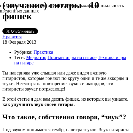
(звучание) гитары - 10
никакого спама, гарантируем 100%-ую конфиденциальность
введенных данных
фишек
Нравится
18 Февраля 2013
Рубрика:
Практика
Теги:
Медиатор
Приемы игры на гитаре
Техника игры
на гитаре
Ты наверняка уже слышал или даже видел вживую
гитаристов, которые гоняют по кругу одни и те же аккорды и
звуки. Несмотря на повторение звуков и аккордов, эти
гитаристы звучат потрясающе!
В этой статье я дам вам десять фишек, из которых вы узнаете,
как улучшить звук своей гитары
.
Что такое, собственно говоря, “звук”?
Под звуком понимается тембр, палитра звуков. Звук гитариста