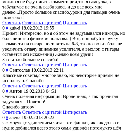
можно я не буду писать комментарии,т.к
. я самоучка,в
табулатуре не очень разбираюсь и до вас всех мне
далеко...Просто большое спасибо,уроки для пальцев очень
помогают!
Ответить
Ответить с цитатой
Цитировать
0
#
guit-d
18.02.2013 19:55
Привет! Интересно, но я об этом не задумывался никогда, но
большинство фишек использовал) Вот, попробуйте ручку
громкости на гитаре поставить на 6-8, это позволит больше
увеличить отдачу динамика усилителя, а выхлоп с гитары
останется без искажений) Желаю всем удачи!
За статью большое спасибо!
Ответить
Ответить с цитатой
Цитировать
0
#
Святослав
18.02.2013 22:11
Классные советы,я многое знаю, но некоторые приёмы не
использую. Спасибо
Ответить
Ответить с цитатой
Цитировать
0
#
Антон
19.02.2013 04:51
Очень полезная информация! Вроде знаю, а так прочитал
задумался... Полезно!
Спасибо автору!
Ответить
Ответить с цитатой
Цитировать
0
#
алена
19.02.2013 20:23
я самоучка,с удивлением читал эти фишки,так как долго и
нудно добивался всего этого сам,а удивлён потому,что шёл