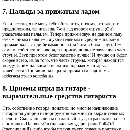
7. Пальцы за прижатым ладом
Если честно, я не могу тебе объяснить, почему это так, но:
предположим, ты играешь 7-ой лад второй струны (Си)
указательным пальцем. Теперь прижми звук на данном ладу
безымянным пальцем, а указательным и средним пальцем
прижми лады сзади безымянного (на 5-ом и 6-ом ладу). Тем
самым, собственно говоря, ты приглушишь не звучащую часть
струны. Звук при этом будет заметно лучше! И лучше он будет,
скорее всего, из-за того, что часть струны, которая находится
между твоим пальцем и верхним порожком гитары,
колеблется. Поставив пальцы за прижатым ладом, мы
избегаем этого колебания.
8. Приемы игры на гитаре -
выразительные средства гитариста
Это, собственно говоря, понятно, но многие начинающие
гитаристы упорно игнорируют возможности выразительных
средств. Скользишь ли ты на данный звук, играешь ли ты его
с помощью Hammer-On (пальцевых ударов) или Pull-Off
(сдергиваний), либо чтобы получить его делаешь подтяжку,