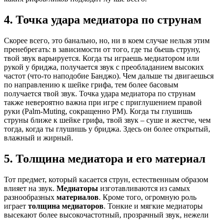
4. Точка удара медиатора по струнам
Скорее всего, это банально, но, ни в коем случае нельзя этим
пренебрегать: в зависимости от того, где ты бьешь струну,
твой звук варьируется. Когда ты играешь медиатором или
рукой у бриджа, получается звук с преобладанием высоких
частот (что-то наподобие Банджо). Чем дальше ты двигаешься
по направлению к шейке грифа, тем более басовым
получается твой звук. Точка удара медиатора по струнам
также невероятно важна при игре с приглушением правой
руки (Palm-Muting, сокращенно PM). Когда ты глушишь
струны ближе к шейке грифа, твой звук – суше и жестче, чем
тогда, когда ты глушишь у бриджа. Здесь он более открытый,
влажный и жирный.
5. Толщина медиатора и его материал
Тот предмет, который касается струн, естественным образом
влияет на звук.
Медиаторы
изготавливаются из самых
разнообразных
материалов
. Кроме того, огромную роль
играет
толщина медиаторов
. Тонкие и мягкие медиаторы
высекают более высокочастотный, прозрачный звук, нежели