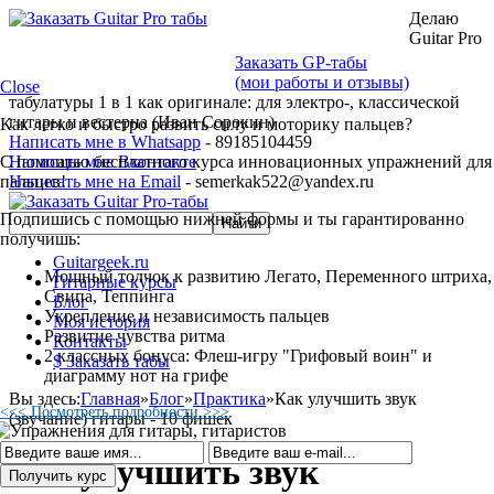
Делаю
Guitar Pro
Заказать GP-табы
(мои работы и отзывы)
Close
табулатуры 1 в 1 как оригинале: для электро-, классической
гитары и вестерна (Иван Сорокин)
Как легко и быстро развить силу и моторику пальцев?
Написать мне в Whatsapp
- 89185104459
С помощью бесплатного курса инновационных упражнений для
Написать мне Вконтакте
пальцев!
Написать мне на Email
- semerkak522@yandex.ru
Подпишись с помощью нижней формы и ты гарантированно
получишь:
Guitargeek.ru
Мощный толчок к развитию Легато, Переменного штриха,
Гитарные курсы
Свипа, Теппинга
Блог
Укрепление и независимость пальцев
Моя история
Развитие чувства ритма
Контакты
2 классных бонуса: Флеш-игру "Грифовый воин" и
$ Заказать табы
диаграмму нот на грифе
Вы здесь:
Главная
»
Блог
»
Практика
»
Как улучшить звук
<<< Посмотреть подробности >>>
(звучание) гитары - 10 фишек
Как улучшить звук