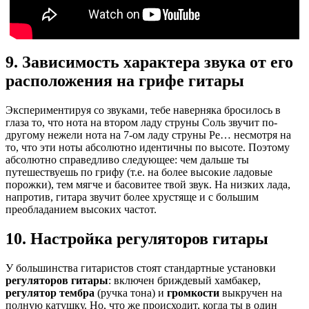
9. Зависимость характера звука от его
расположения на грифе гитары
Экспериментируя со звуками, тебе наверняка бросилось в
глаза то, что нота на втором ладу струны Соль звучит по-
другому нежели нота на 7-ом ладу струны Ре… несмотря на
то, что эти ноты абсолютно идентичны по высоте. Поэтому
абсолютно справедливо следующее: чем дальше ты
путешествуешь по грифу (т.е. на более высокие ладовые
порожки), тем мягче и басовитее твой звук. На низких лада,
напротив, гитара звучит более хрустяще и с большим
преобладанием высоких частот.
10. Настройка регуляторов гитары
У большинства гитаристов стоят стандартные установки
регуляторов гитары
: включен бриждевый хамбакер,
регулятор тембра
(ручка тона) и
громкости
выкручен на
полную катушку. Но, что же происходит, когда ты в один