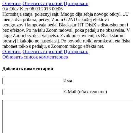
Ответить
Ответить с цитатой
Цитировать
0
#
Olev Kier
06.03.2013 00:06
Horoshaja statja, poleznyj sajt. Mnogo dlja sebja novogo otkryl. ..U
menja dva pribora, pervyj Zoom G2NU s ku4ej efektov i
peregruzov i lampovaja pedal Blackstar HT DistX s distorshenom i
bez efektov. Po na4alu Zoom radoval, poka pedalju ne obzavelsa. V
itoge Zoom bez dela valjaetsa. Zvuk po sravneniju s Blackstarom
presnyj i kakojto ne nastojatsij. Po povodu ru4ki gromkosti, eta fisha
rabotaet tolko s pedalju, s Zoomom takogo effekta net.
Ответить
Ответить с цитатой
Цитировать
Обновить список комментариев
Добавить комментарий
Имя
E-Mail (обязательное)