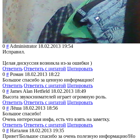
0
#
Administrator
18.02.2013 19:54
Исправил.
Целая дискуссия возникла из-за ошибки )
Ответить
Ответить с цитатой
Цитировать
0
#
Роман
18.02.2013 18:22
Большое спасибо за ценную информацию!
Ответить
Ответить с цитатой
Цитировать
0
#
James Alan Hetfield
18.02.2013 18:49
Высота звукоснимателей играет огромную роль.
Ответить
Ответить с цитатой
Цитировать
0
#
Лёша
18.02.2013 18:56
Большое спасибо!
Очень интересная инфа, есть что взять на заметку.
Ответить
Ответить с цитатой
Цитировать
0
#
Наталия
18.02.2013 19:35
Привет!Большое спасибо за очень полезную информацию!Но