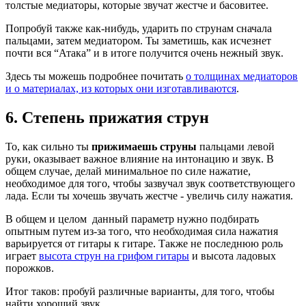
толстые медиаторы, которые звучат жестче и басовитее.
Попробуй также как-нибудь, ударить по струнам сначала
пальцами, затем медиатором. Ты заметишь, как исчезнет
почти вся “Атака” и в итоге получится очень нежный звук.
Здесь ты можешь подробнее почитать
о толщинах медиаторов
и о материалах, из которых они изготавливаются
.
6. Степень прижатия струн
То, как сильно ты
прижимаешь струны
пальцами левой
руки, оказывает важное влияние на интонацию и звук. В
общем случае, делай минимальное по силе нажатие,
необходимое для того, чтобы зазвучал звук соответствующего
лада. Если ты хочешь звучать жестче - увеличь силу нажатия.
В общем и целом данный параметр нужно подбирать
опытным путем из-за того, что необходимая сила нажатия
варьируется от гитары к гитаре. Также не последнюю роль
играет
высота струн на грифом гитары
и высота ладовых
порожков.
Итог таков: пробуй различные варианты, для того, чтобы
найти хороший звук.