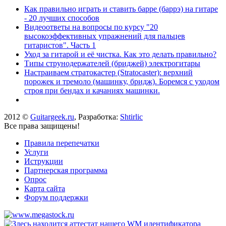
Как правильно играть и ставить барре (баррэ) на гитаре
- 20 лучших способов
Видеоответы на вопросы по курсу "20
высокоэффективных упражнений для пальцев
гитаристов". Часть 1
Уход за гитарой и её чистка. Как это делать правильно?
Типы струнодержателей (бриджей) электрогитары
Настраиваем стратокастер (Stratocaster): верхний
порожек и тремоло (машинку, бридж). Боремся с уходом
строя при бендах и качаниях машинки.
2012 ©
Guitargeek.ru
, Разработка:
Shtirlic
Все права защищены!
Правила перепечатки
Услуги
Иструкции
Партнерская программа
Опрос
Карта сайта
Форум поддержки