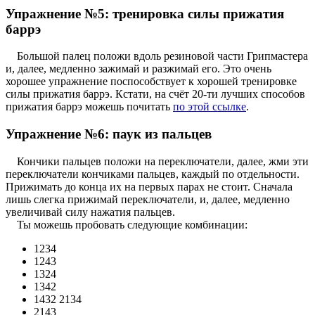
Упражнение №5: тренировка силы прижатия
баррэ
Большой палец положи вдоль резиновой части Грипмастера
и, далее, медленно зажимай и разжимай его. Это очень
хорошее упражнение поспособствует к хорошей тренировке
силы прижатия баррэ. Кстати, на счёт 20-ти лучших способов
прижатия баррэ можешь почитать
по этой ссылке
.
Упражнение №6: паук из пальцев
Кончики пальцев положи на переключатели, далее, жми эти
переключатели кончиками пальцев, каждый по отдельности.
Прижимать до конца их на первых парах не стоит. Сначала
лишь слегка прижимай переключатели, и, далее, медленно
увеличивай силу нажатия пальцев.
Ты можешь пробовать следующие комбинации:
1234
1243
1324
1342
1432 2134
2143