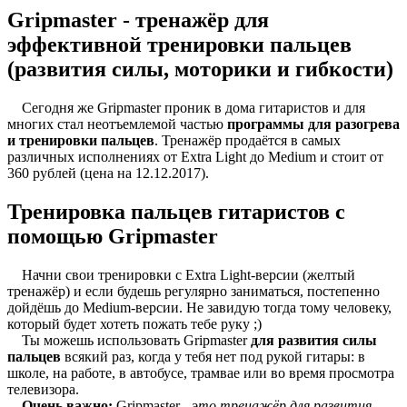
Gripmaster - тренажёр для
эффективной тренировки пальцев
(развития силы, моторики и гибкости)
Сегодня же Gripmaster проник в дома гитаристов и для
многих стал неотъемлемой частью
программы для разогрева
и тренировки пальцев
. Тренажёр продаётся в самых
различных исполнениях от Extra Light до Medium и стоит от
360 рублей (цена на 12.12.2017).
Тренировка пальцев гитаристов с
помощью Gripmaster
Начни свои тренировки с Extra Light-версии (желтый
тренажёр) и если будешь регулярно заниматься, постепенно
дойдёшь до Medium-версии. Не завидую тогда тому человеку,
который будет хотеть пожать тебе руку ;)
Ты можешь использовать Gripmaster
для развития силы
пальцев
всякий раз, когда у тебя нет под рукой гитары: в
школе, на работе, в автобусе, трамвае или во время просмотра
телевизора.
Очень важно:
Gripmaster -
это тренажёр для развития