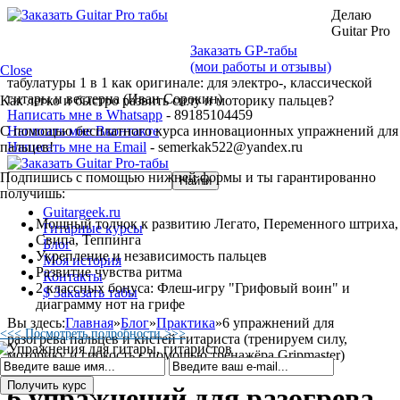
Делаю
Guitar Pro
Заказать GP-табы
(мои работы и отзывы)
Close
табулатуры 1 в 1 как оригинале: для электро-, классической
гитары и вестерна (Иван Сорокин)
Как легко и быстро развить силу и моторику пальцев?
Написать мне в Whatsapp
- 89185104459
С помощью бесплатного курса инновационных упражнений для
Написать мне Вконтакте
пальцев!
Написать мне на Email
- semerkak522@yandex.ru
Подпишись с помощью нижней формы и ты гарантированно
получишь:
Guitargeek.ru
Мощный толчок к развитию Легато, Переменного штриха,
Гитарные курсы
Свипа, Теппинга
Блог
Укрепление и независимость пальцев
Моя история
Развитие чувства ритма
Контакты
2 классных бонуса: Флеш-игру "Грифовый воин" и
$ Заказать табы
диаграмму нот на грифе
Вы здесь:
Главная
»
Блог
»
Практика
»
6 упражнений для
<<< Посмотреть подробности >>>
разогрева пальцев и кистей гитариста (тренируем силу,
моторику и гибкость с помощью тренажёра Gripmaster)
6 упражнений для разогрева