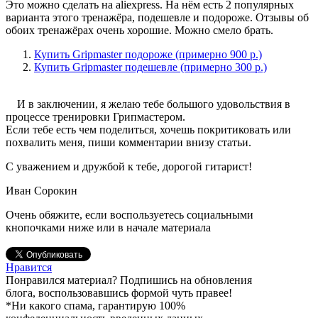
Это можно сделать на aliexpress. На нём есть 2 популярных
варианта этого тренажёра, подешевле и подороже. Отзывы об
обоих тренажёрах очень хорошие. Можно смело брать.
Купить Gripmaster подороже (примерно 900 р.)
Купить Gripmaster подешевле (примерно 300 р.)
И в заключении, я желаю тебе большого удовольствия в
процессе тренировки Грипмастером.
Если тебе есть чем поделиться, хочешь покритиковать или
похвалить меня, пиши комментарии внизу статьи.
С уважением и дружбой к тебе, дорогой гитарист!
Иван Сорокин
Очень обяжите, если воспользуетесь социальными
кнопочками ниже или в начале материала
Нравится
Понравился материал? Подпишись на обновления
блога, воспользовавшись формой чуть правее!
*Ни какого спама, гарантирую 100%