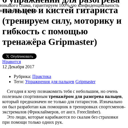
никакого спама, гарантируем 100%-ую конфиденциальность
пальцев и кистей гитариста
введенных данных
(тренируем силу, моторику и
гибкость с помощью
тренажёра Gripmaster)
Нравится
12 Декабря 2017
Рубрика:
Практика
Теги:
Упражнения для пальцев
Gripmaster
Сегодня я хочу познакомить тебя с небольшим, но очень
полезным спортивным
тренажёром для разогрева пальцев
,
который предназначен не только для гитаристов. Изначально
он был разработан как помощник в тренировках спортсменов-
экстремалов (Фриклаймеров, от англ. Freeclimber).
Это люди, которые карабкаются по скалам без страховки
при помощи только одних рук.