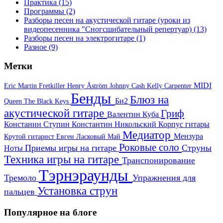
Практика
(15)
Программы
(2)
Разборы песен на акустической гитаре (уроки из
видеопесенника "Сногсшибательный репертуар)
(13)
Разборы песен на электрогитаре
(1)
Разное
(9)
Метки
MIDI
Eric Martin
Fretkiller
Henry Åström
Johnny Cash
Kelly Carpenter
Бенды
Блюз на
Би2
Queen
The Black Keys
акустической гитаре
Гриф
Валентин Куба
Констанин Ступин
Константин Никольский
Корпус гитары
Медиатор
Мензура
Крутой гитарист Евген
Ласковый Май
Роковые соло
Приемы игры на гитаре
Струны
Ноты
Техника игры на гитаре
Транспонирование
Тэрнэраунды
Тремоло
Упражнения для
Установка струн
пальцев
Популярное на блоге