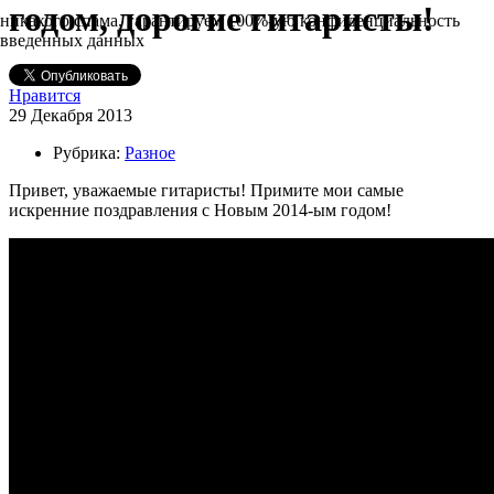
годом, дорогие гитаристы!
никакого спама, гарантируем 100%-ую конфиденциальность
введенных данных
Нравится
29 Декабря 2013
Рубрика:
Разное
Привет, уважаемые гитаристы! Примите мои самые
искренние поздравления с Новым 2014-ым годом!