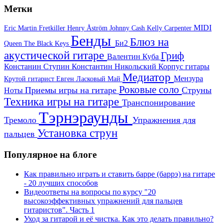
Метки
MIDI
Eric Martin
Fretkiller
Henry Åström
Johnny Cash
Kelly Carpenter
Бенды
Блюз на
Би2
Queen
The Black Keys
акустической гитаре
Гриф
Валентин Куба
Констанин Ступин
Константин Никольский
Корпус гитары
Медиатор
Мензура
Крутой гитарист Евген
Ласковый Май
Роковые соло
Приемы игры на гитаре
Струны
Ноты
Техника игры на гитаре
Транспонирование
Тэрнэраунды
Тремоло
Упражнения для
Установка струн
пальцев
Популярное на блоге
Как правильно играть и ставить барре (баррэ) на гитаре
- 20 лучших способов
Видеоответы на вопросы по курсу "20
высокоэффективных упражнений для пальцев
гитаристов". Часть 1
Уход за гитарой и её чистка. Как это делать правильно?