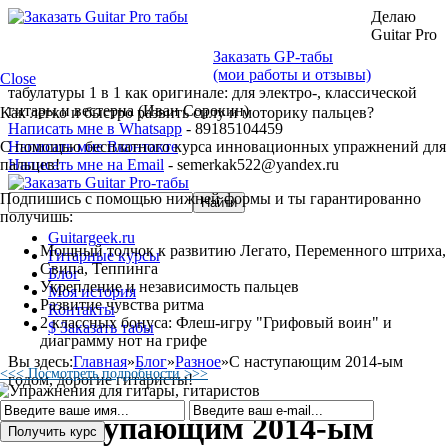
Делаю
Guitar Pro
Заказать GP-табы
(мои работы и отзывы)
Close
табулатуры 1 в 1 как оригинале: для электро-, классической
гитары и вестерна (Иван Сорокин)
Как легко и быстро развить силу и моторику пальцев?
Написать мне в Whatsapp
- 89185104459
С помощью бесплатного курса инновационных упражнений для
Написать мне Вконтакте
пальцев!
Написать мне на Email
- semerkak522@yandex.ru
Подпишись с помощью нижней формы и ты гарантированно
получишь:
Guitargeek.ru
Мощный толчок к развитию Легато, Переменного штриха,
Гитарные курсы
Свипа, Теппинга
Блог
Укрепление и независимость пальцев
Моя история
Развитие чувства ритма
Контакты
2 классных бонуса: Флеш-игру "Грифовый воин" и
$ Заказать табы
диаграмму нот на грифе
Вы здесь:
Главная
»
Блог
»
Разное
»
С наступающим 2014-ым
<<< Посмотреть подробности >>>
годом, дорогие гитаристы!
С наступающим 2014-ым